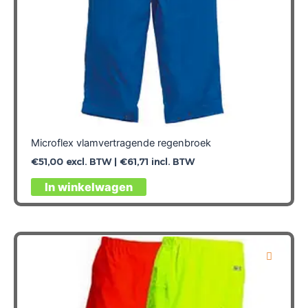
Microflex vlamvertragende regenbroek
€
51,00
excl. BTW |
€
61,71
incl. BTW
Dit
In winkelwagen
product
heeft
meerdere
variaties.
Deze
optie
kan