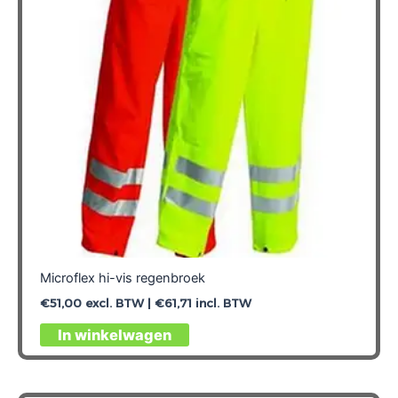
gekozen
worden
op
de
productpagina
Microflex hi-vis regenbroek
€
51,00
excl. BTW |
€
61,71
incl. BTW
Dit
In winkelwagen
product
heeft
meerdere