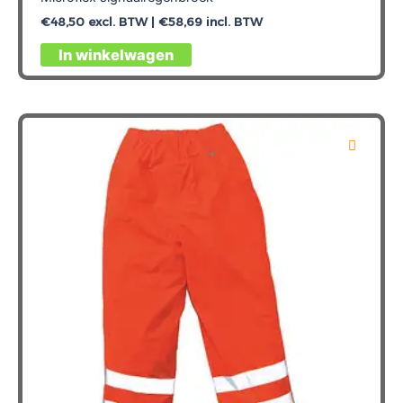
€
48,50
excl. BTW |
€
58,69
incl. BTW
Dit
In winkelwagen
product
heeft
meerdere
variaties.
Deze
optie
kan
gekozen
worden
op
de
productpagina