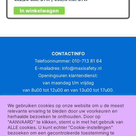
Dit
In winkelwagen
product
heeft
meerdere
variaties.
Deze
optie
CONTACTINFO
kan
Telefoonnummer: 010-713 81 64
gekozen
E-mailadres:
info@maxisafety.nl
worden
Openingsuren klantendienst:
op
van maandag t/m vrijdag
de
van 8u00 tot 12u00 en van 13u00 tot 17u00.
productpagina
Gesloten in het weekend en op feestdagen.
KLANTENSERVICE
We gebruiken cookies op onze website om u de meest
relevante ervaring te bieden door uw voorkeuren en
Over
herhaalde bezoeken te onthouden. Door op
ons
|
Bedrijfsgegevens
|
F.A.Q.
|
Bestelprocedure
|
Betaling
|
Verz
"AANVAARD" te klikken, stemt u in met het gebruik van
ending
|
Retourneren
|
Herroepingsrecht
|
Herroepingsfunctie
|
W
ALLE cookies. U kunt echter "Cookie-instellingen"
bezoeken om een gecontroleerde toestemming te
ederverkoop
|
Bedrukken
|
Contact