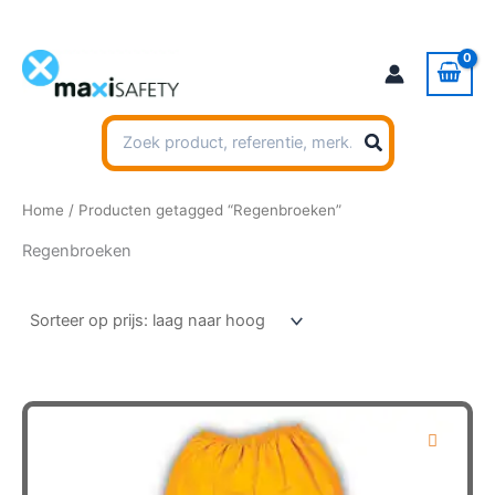
Ga
naar
de
inhoud
Zoeken
naar:
Home
/ Producten getagged “Regenbroeken”
Regenbroeken