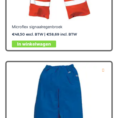
Microflex signaalregenbroek
€
48,50
excl. BTW |
€
58,69
incl. BTW
Dit
In winkelwagen
product
heeft
meerdere
variaties.
Deze
optie
kan
gekozen
worden
op
de
productpagina