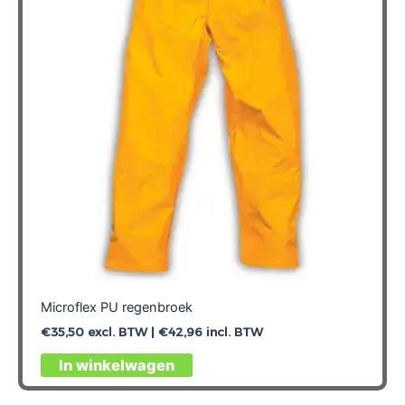
Microflex PU regenbroek
€
35,50
excl. BTW |
€
42,96
incl. BTW
Dit
In winkelwagen
product
heeft