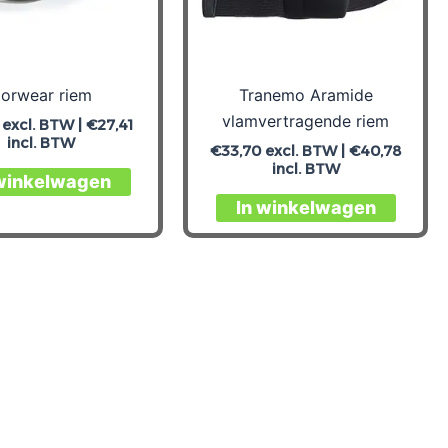
orwear riem
Tranemo Aramide
vlamvertragende riem
excl. BTW |
€
27,41
incl. BTW
€
33,70
excl. BTW |
€
40,78
incl. BTW
Dit
 winkelwagen
product
Dit
In winkelwagen
heeft
produc
meerdere
heeft
variaties.
meerd
Deze
variati
optie
Deze
kan
optie
gekozen
kan
worden
gekoz
op
worde