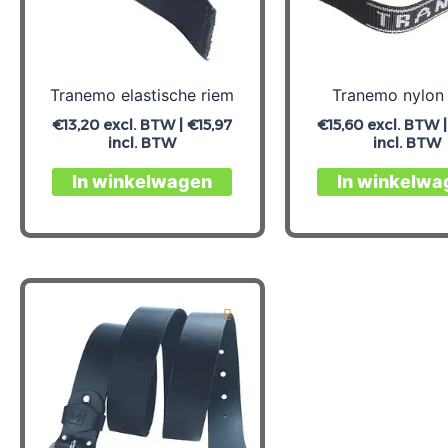
Tranemo elastische riem
Tranemo nylon
€
13,20
excl. BTW |
€
15,97
€
15,60
excl. BTW 
incl. BTW
incl. BTW
Dit
In winkelwagen
In winkelwa
product
heeft
meerdere
variaties.
Deze
optie
kan
gekozen
worden
op