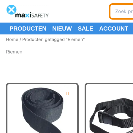
Ga
Zoeken
naar
naar:
de
inhoud
PRODUCTEN
NIEUW
SALE
ACCOUNT
Home
/ Producten getagged “Riemen”
Riemen