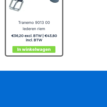
de
productpagina
Tranemo 9013 00
lederen riem
€
36,20
excl. BTW |
€
43,80
incl. BTW
In winkelwagen