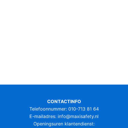
de
de
productpagina
productpagina
CONTACTINFO
Telefoonnummer: 010-713 81 64
E-mailadres:
info@maxisafety.nl
Openingsuren klantendienst: