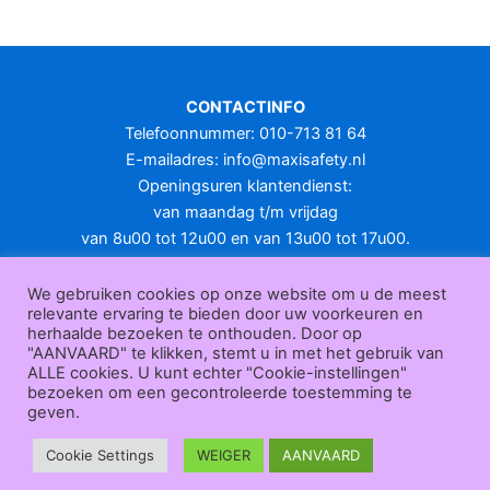
CONTACTINFO
Telefoonnummer: 010-713 81 64
E-mailadres:
info@maxisafety.nl
Openingsuren klantendienst:
van maandag t/m vrijdag
van 8u00 tot 12u00 en van 13u00 tot 17u00.
Gesloten in het weekend en op feestdagen.
KLANTENSERVICE
We gebruiken cookies op onze website om u de meest
relevante ervaring te bieden door uw voorkeuren en
Over
herhaalde bezoeken te onthouden. Door op
ons
|
Bedrijfsgegevens
|
F.A.Q.
|
Bestelprocedure
|
Betaling
|
Verz
"AANVAARD" te klikken, stemt u in met het gebruik van
ending
|
Retourneren
|
Herroepingsrecht
|
Herroepingsfunctie
|
W
ALLE cookies. U kunt echter "Cookie-instellingen"
bezoeken om een gecontroleerde toestemming te
ederverkoop
|
Bedrukken
|
Contact
geven.
Algemene voorwaarden
|
Privacy policy
|
Sitemap
|
Disclaimer
Maxisafety.nl © 2026
Cookie Settings
WEIGER
AANVAARD