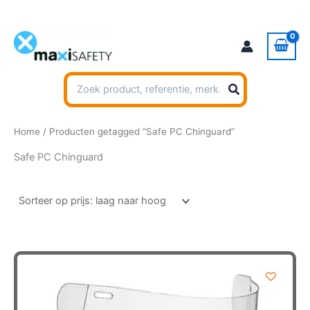
Ga
naar
de
inhoud
Zoeken
naar:
Home
/ Producten getagged “Safe PC Chinguard”
Safe PC Chinguard