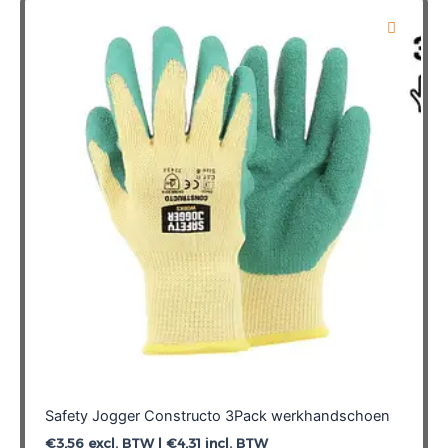
variaties.
Deze
optie
kan
gekozen
worden
op
de
productpagina
Safety Jogger Constructo 3Pack werkhandschoen
€
3,56
excl. BTW |
€
4,31
incl. BTW