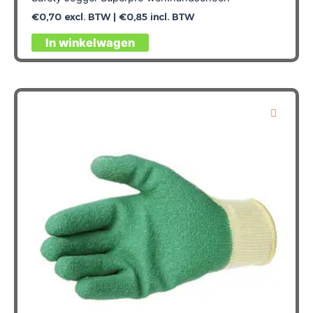
€
0,70
excl. BTW |
€
0,85
incl. BTW
Dit
In winkelwagen
product
heeft
meerdere
variaties.
Deze
optie
kan
gekozen
worden
op
de
productpagina