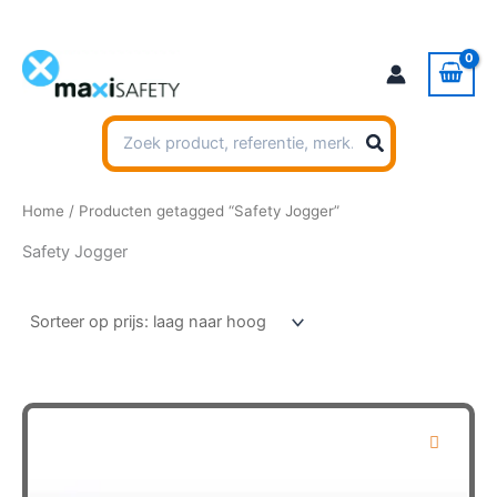
Ga
naar
de
inhoud
Zoeken
naar:
Home
/ Producten getagged “Safety Jogger”
Safety Jogger