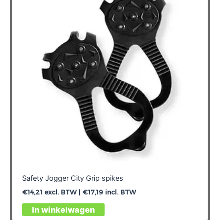
optie
kan
gekozen
worden
op
de
productpagina
Safety Jogger City Grip spikes
€
14,21
excl. BTW |
€
17,19
incl. BTW
In winkelwagen