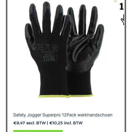
Deze
optie
kan
gekozen
worden
op
de
productpagina
Safety Jogger Superpro 12Pack werkhandschoen
€
8,47
excl. BTW |
€
10,25
incl. BTW
Dit