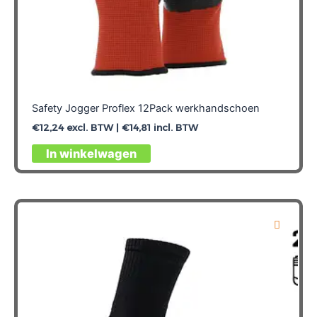
Safety Jogger Proflex 12Pack werkhandschoen
€
12,24
excl. BTW |
€
14,81
incl. BTW
Dit
In winkelwagen
product
heeft
meerdere
variaties.
Deze
optie
kan
gekozen
worden
op