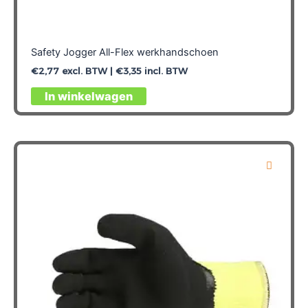
Safety Jogger All-Flex werkhandschoen
€
2,77
excl. BTW |
€
3,35
incl. BTW
Dit
In winkelwagen
product
heeft
meerdere
variaties.
Deze
optie
kan
gekozen
worden
op
de
productpagina