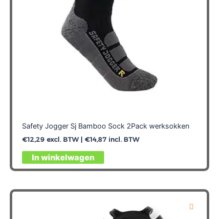
de
productpagina
Safety Jogger Sj Bamboo Sock 2Pack werksokken
€
12,29
excl. BTW |
€
14,87
incl. BTW
Dit
In winkelwagen
product
heeft
meerdere
variaties.
Deze