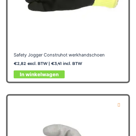
Safety Jogger Construhot werkhandschoen
€
2,82
excl. BTW |
€
3,41
incl. BTW
Dit
In winkelwagen
product
heeft
meerdere
variaties.
Deze
optie
kan
gekozen