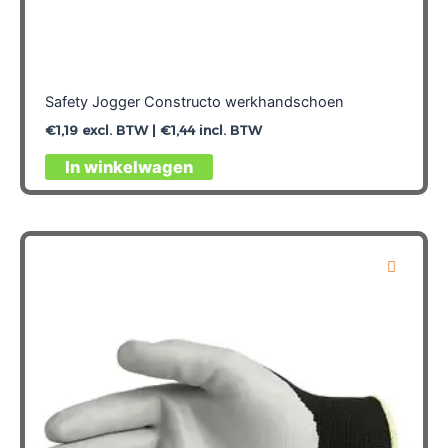
Safety Jogger Constructo werkhandschoen
€
1,19
excl. BTW |
€
1,44
incl. BTW
Dit
In winkelwagen
product
heeft
meerdere
variaties.
Deze
optie
kan
gekozen
worden
op
de
productpagina