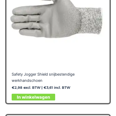
worden
op
de
productpagina
Safety Jogger Shield snijbestendige
werkhandschoen
€
2,98
excl. BTW |
€
3,61
incl. BTW
Dit
In winkelwagen
product
heeft
meerdere