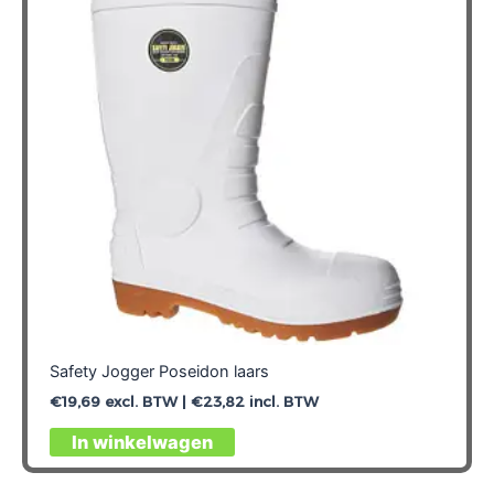
kan
gekozen
worden
op
de
productpagina
Safety Jogger Poseidon laars
€
19,69
excl. BTW |
€
23,82
incl. BTW
Dit
In winkelwagen
product
heeft