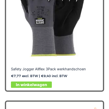
worden
op
de
productpagina
Safety Jogger Allflex 3Pack werkhandschoen
€
7,77
excl. BTW |
€
9,40
incl. BTW
Dit
In winkelwagen
product
heeft
meerdere
variaties.