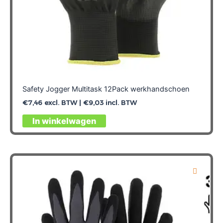
Safety Jogger Multitask 12Pack werkhandschoen
€
7,46
excl. BTW |
€
9,03
incl. BTW
Dit
In winkelwagen
product
heeft
meerdere
variaties.
Deze
optie
kan
gekozen