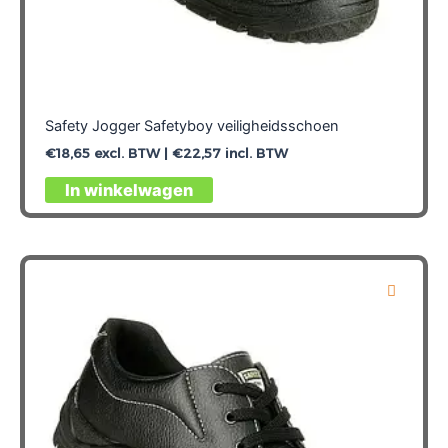
Safety Jogger Safetyboy veiligheidsschoen
€
18,65
excl. BTW |
€
22,57
incl. BTW
Dit
In winkelwagen
product
heeft
meerdere
variaties.
Deze
optie
kan
gekozen
worden
op
de