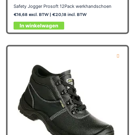
Safety Jogger Prosoft 12Pack werkhandschoen
€
16,68
excl. BTW |
€
20,18
incl. BTW
Dit
In winkelwagen
product
heeft
meerdere
variaties.
Deze
optie
kan
gekozen
worden
op
de
productpagina