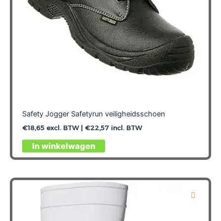
productpagina
Safety Jogger Safetyrun veiligheidsschoen
€
18,65
excl. BTW |
€
22,57
incl. BTW
Dit
In winkelwagen
product
heeft
meerdere
variaties.
Deze
optie