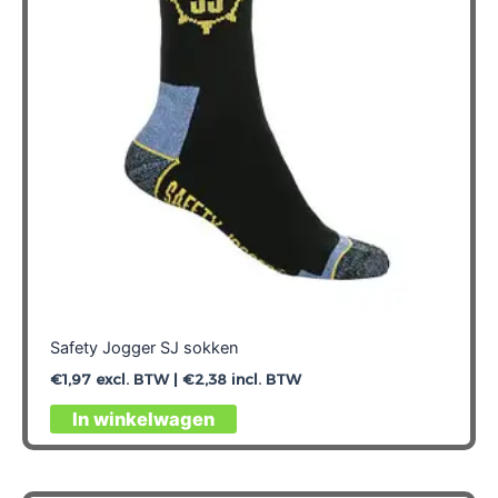
gekozen
worden
op
de
productpagina
Safety Jogger SJ sokken
€
1,97
excl. BTW |
€
2,38
incl. BTW
Dit
In winkelwagen
product
heeft
meerdere