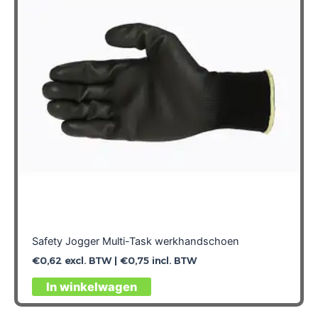
Safety Jogger Multi-Task werkhandschoen
€
0,62
excl. BTW |
€
0,75
incl. BTW
Dit
In winkelwagen
product
heeft