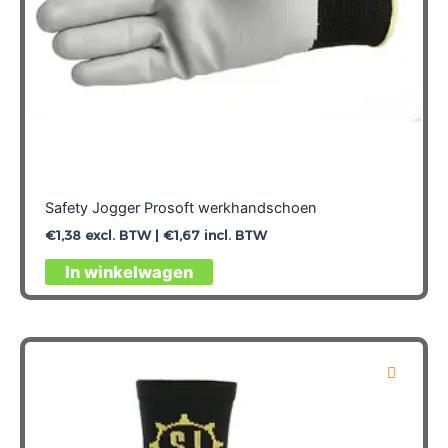
Safety Jogger Prosoft werkhandschoen
€
1,38
excl. BTW |
€
1,67
incl. BTW
Dit
In winkelwagen
product
heeft
meerdere
variaties.
Deze
optie
kan