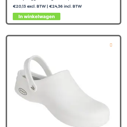
€
20,13
excl. BTW |
€
24,36
incl. BTW
Dit
In winkelwagen
product
heeft
meerdere
variaties.
Deze
optie
kan
gekozen
worden
op
de
productpagina