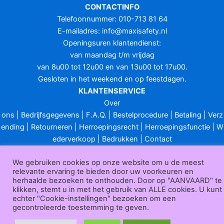
CONTACTINFO
Telefoonnummer: 010-713 81 64
E-mailadres:
info@maxisafety.nl
Openingsuren klantendienst:
van maandag t/m vrijdag
van 8u00 tot 12u00 en van 13u00 tot 17u00.
Gesloten in het weekend en op feestdagen.
KLANTENSERVICE
Over
ons
|
Bedrijfsgegevens
|
F.A.Q.
|
Bestelprocedure
|
Betaling
|
Verz
ending
|
Retourneren
|
Herroepingsrecht
|
Herroepingsfunctie
|
W
ederverkoop
|
Bedrukken
|
Contact
Algemene voorwaarden
|
Privacy policy
|
Sitemap
|
Disclaimer
We gebruiken cookies op onze website om u de meest
Maxisafety.nl © 2026
relevante ervaring te bieden door uw voorkeuren en
herhaalde bezoeken te onthouden. Door op "AANVAARD" te
klikken, stemt u in met het gebruik van ALLE cookies. U kunt
echter "Cookie-instellingen" bezoeken om een
gecontroleerde toestemming te geven.