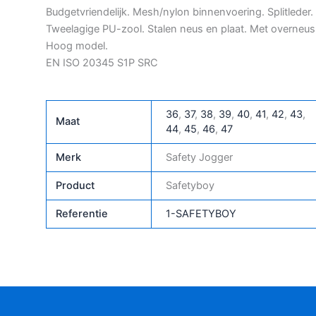
Budgetvriendelijk. Mesh/nylon binnenvoering. Splitleder.
Tweelagige PU-zool. Stalen neus en plaat. Met overneus
Hoog model.
EN ISO 20345 S1P SRC
36
,
37
,
38
,
39
,
40
,
41
,
42
,
43
,
Maat
44
,
45
,
46
,
47
Merk
Safety Jogger
Product
Safetyboy
Referentie
1-SAFETYBOY