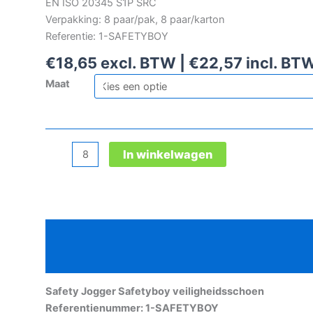
EN ISO 20345 S1P SRC
Verpakking: 8 paar/pak, 8 paar/karton
Referentie: 1-SAFETYBOY
€
18,65
excl. BTW |
€
22,57
incl. BT
Maat
Safety
In winkelwagen
Jogger
Safetyboy
veiligheidsschoen
aantal
Beschrijving
Aanvullende informatie
Safety Jogger Safetyboy veiligheidsschoen
Referentienummer: 1-SAFETYBOY