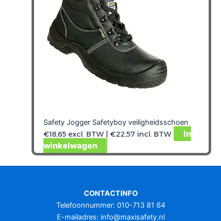
Safety Jogger Safetyboy veiligheidsschoen
In
€
18,65
excl. BTW |
€
22,57
incl. BTW
winkelwagen
Dit
product
heeft
meerdere
variaties.
CONTACTINFO
Deze
Telefoonnummer: 010-713 81 64
optie
E-mailadres:
info@maxisafety.nl