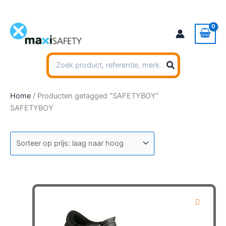
Ga
naar
de
inhoud
Zoeken
naar:
Home
/ Producten getagged “SAFETYBOY”
SAFETYBOY