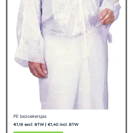
Deze
optie
kan
gekozen
worden
op
de
productpagina
PE bezoekersjas
€
1,16
excl. BTW |
€
1,40
incl. BTW