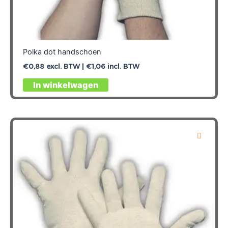
Polka dot handschoen
€
0,88
excl. BTW |
€
1,06
incl. BTW
Dit
In winkelwagen
product
heeft
meerdere
variaties.
Deze
optie
kan
gekozen
worden
op
de
productpagina