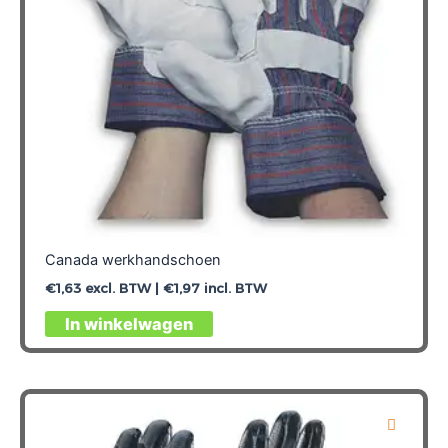
Canada werkhandschoen
€
1,63
excl. BTW |
€
1,97
incl. BTW
Dit
In winkelwagen
product
heeft
meerdere
variaties.
Deze