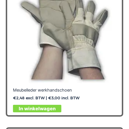
gekozen
worden
op
de
productpagina
Meubelleder werkhandschoen
€
2,48
excl. BTW |
€
3,00
incl. BTW
Dit
In winkelwagen
product
heeft
meerdere