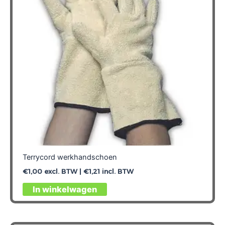
gekozen
worden
op
de
productpagina
Terrycord werkhandschoen
€
1,00
excl. BTW |
€
1,21
incl. BTW
Dit
In winkelwagen
product
heeft
meerdere