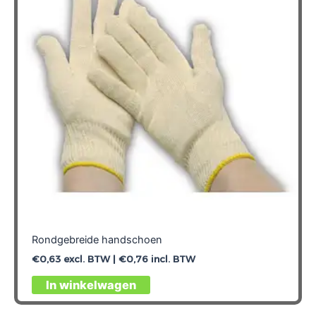
Rondgebreide handschoen
€
0,63
excl. BTW |
€
0,76
incl. BTW
Dit
In winkelwagen
product
heeft