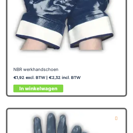
productpagina
NBR werkhandschoen
€
1,92
excl. BTW |
€
2,32
incl. BTW
Dit
In winkelwagen
product
heeft
meerdere
variaties.
Deze
optie