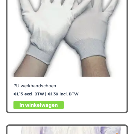
worden
op
de
productpagina
PU werkhandschoen
€
1,15
excl. BTW |
€
1,39
incl. BTW
Dit
In winkelwagen
product
heeft
meerdere
variaties.