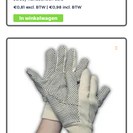
€
0,81
excl. BTW |
€
0,98
incl. BTW
Dit
In winkelwagen
product
heeft
meerdere
variaties.
Deze
optie
kan
gekozen
worden
op
de
productpagina