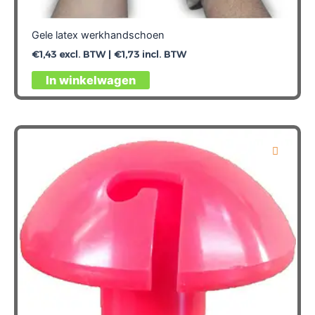
Gele latex werkhandschoen
€
1,43
excl. BTW |
€
1,73
incl. BTW
Dit
In winkelwagen
product
heeft
meerdere
variaties.
Deze
optie
kan
gekozen
worden
op
de
productpagina