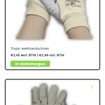
Tropic werkhandschoen
€
2,45
excl. BTW |
€
2,96
incl. BTW
Dit
In winkelwagen
product
heeft
meerdere
variaties.
Deze
optie
kan