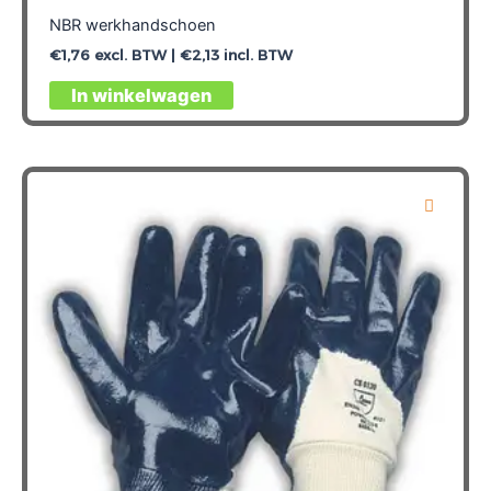
NBR werkhandschoen
€
1,76
excl. BTW |
€
2,13
incl. BTW
Dit
In winkelwagen
product
heeft
meerdere
variaties.
Deze
optie
kan
gekozen
worden
op
de
productpagina