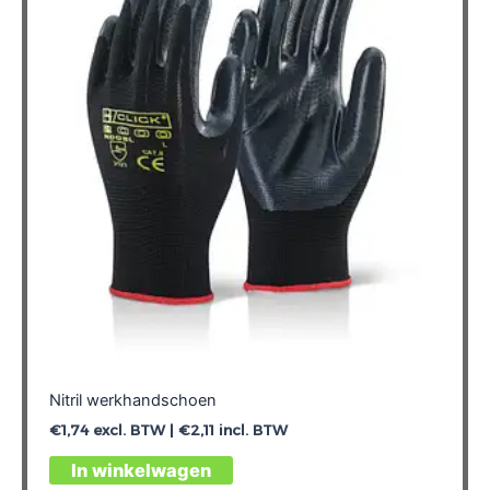
optie
kan
gekozen
worden
op
de
productpagina
Nitril werkhandschoen
€
1,74
excl. BTW |
€
2,11
incl. BTW
Dit
In winkelwagen
product