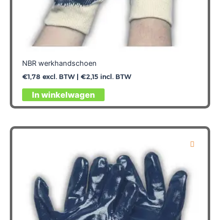
NBR werkhandschoen
€
1,78
excl. BTW |
€
2,15
incl. BTW
Dit
In winkelwagen
product
heeft
meerdere
variaties.
Deze
optie
kan
gekozen
worden
op
de