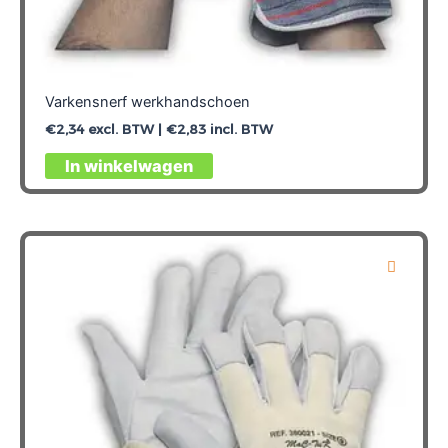
Varkensnerf werkhandschoen
€
2,34
excl. BTW |
€
2,83
incl. BTW
Dit
In winkelwagen
product
heeft
meerdere
variaties.
Deze
optie
kan
gekozen
worden
op
de
productpagina