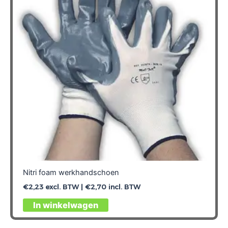
kan
gekozen
worden
op
de
productpagina
Nitri foam werkhandschoen
€
2,23
excl. BTW |
€
2,70
incl. BTW
Dit
In winkelwagen
product
heeft