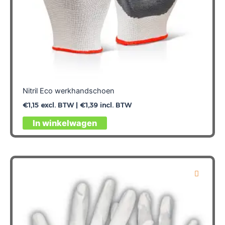
Nitril Eco werkhandschoen
€
1,15
excl. BTW |
€
1,39
incl. BTW
Dit
In winkelwagen
product
heeft
meerdere
variaties.
Deze
optie
kan
gekozen