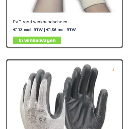
PVC rood werkhandschoen
€
1,12
excl. BTW |
€
1,36
incl. BTW
Dit
In winkelwagen
product
heeft
meerdere
variaties.
Deze
optie
kan
gekozen
worden
op
de
productpagina