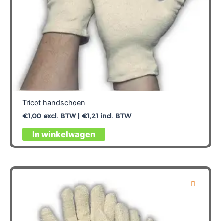
Tricot handschoen
€
1,00
excl. BTW |
€
1,21
incl. BTW
Dit
In winkelwagen
product
heeft
meerdere
variaties.
Deze
optie
kan