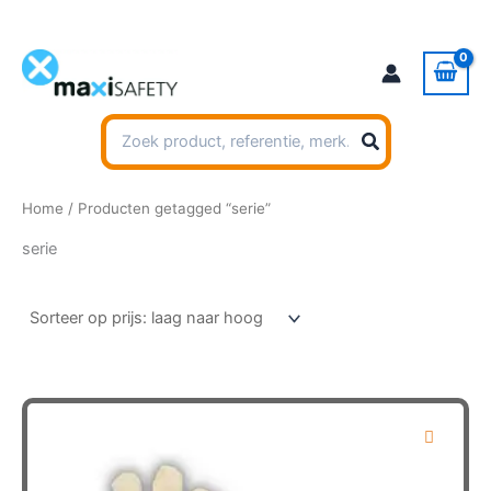
Ga
naar
de
inhoud
Zoeken
naar:
Home
/ Producten getagged “serie”
serie