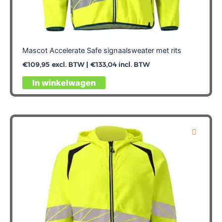
Mascot Accelerate Safe signaalsweater met rits
€
109,95
excl. BTW |
€
133,04
incl. BTW
Dit
In winkelwagen
product
heeft
meerdere
variaties.
Deze
optie
kan
gekozen
worden
op
de
productpagina