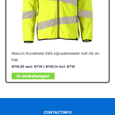
Mascot Accelerate Safe signaalsweater met rits en
kap
€
119,95
excl. BTW |
€
145,14
incl. BTW
Dit
In winkelwagen
product
heeft
meerdere
variaties.
Deze
optie
CONTACTINFO