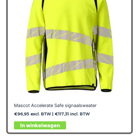
Mascot Accelerate Safe signaalsweater
€
96,95
excl. BTW |
€
117,31
incl. BTW
Dit
In winkelwagen
product
heeft