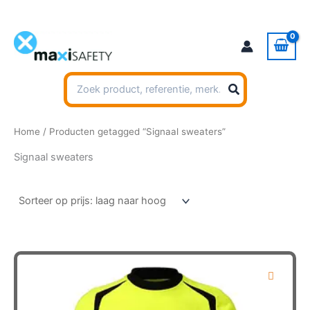
Ga
naar
de
inhoud
Zoeken
naar:
Home
/ Producten getagged “Signaal sweaters”
Signaal sweaters