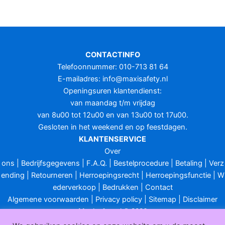
CONTACTINFO
Telefoonnummer: 010-713 81 64
E-mailadres:
info@maxisafety.nl
Openingsuren klantendienst:
van maandag t/m vrijdag
van 8u00 tot 12u00 en van 13u00 tot 17u00.
Gesloten in het weekend en op feestdagen.
KLANTENSERVICE
Over
ons
|
Bedrijfsgegevens
|
F.A.Q.
|
Bestelprocedure
|
Betaling
|
Verz
ending
|
Retourneren
|
Herroepingsrecht
|
Herroepingsfunctie
|
W
ederverkoop
|
Bedrukken
|
Contact
Algemene voorwaarden
|
Privacy policy
|
Sitemap
|
Disclaimer
Maxisafety.nl © 2026