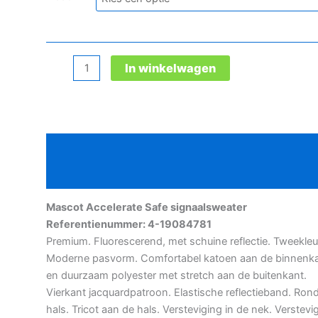
Mascot
In winkelwagen
Accelerate
Safe
signalisatiesweater
aantal
Beschrijving
Aanvullende informatie
Mascot Accelerate Safe signaalsweater
Referentienummer: 4-19084781
Premium. Fluorescerend, met schuine reflectie. Tweekleu
Moderne pasvorm. Comfortabel katoen aan de binnenk
en duurzaam polyester met stretch aan de buitenkant.
Vierkant jacquardpatroon. Elastische reflectieband. Ron
hals. Tricot aan de hals. Versteviging in de nek. Verstevi