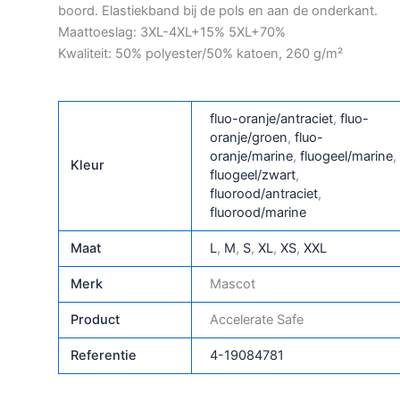
boord. Elastiekband bij de pols en aan de onderkant.
Maattoeslag: 3XL-4XL+15% 5XL+70%
Kwaliteit: 50% polyester/50% katoen, 260 g/m²
fluo-oranje/antraciet
,
fluo-
oranje/groen
,
fluo-
oranje/marine
,
fluogeel/marine
,
Kleur
fluogeel/zwart
,
fluorood/antraciet
,
fluorood/marine
Maat
L
,
M
,
S
,
XL
,
XS
,
XXL
Merk
Mascot
Product
Accelerate Safe
Referentie
4-19084781