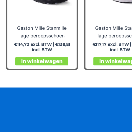
Gaston Mille Stanmille
Gaston Mille Sta
lage beroepsschoen
lage beroepss
€
114,72
excl. BTW |
€
138,81
€
117,17
excl. BTW 
incl. BTW
incl. BTW
Dit
In winkelwagen
In winkelwa
product
heeft
meerdere
variaties.
Deze
optie
kan
gekozen
worden