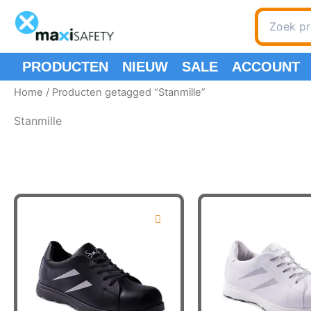
Ga
Zoeken
naar
naar:
de
inhoud
PRODUCTEN
NIEUW
SALE
ACCOUNT
Home
/ Producten getagged “Stanmille”
Stanmille