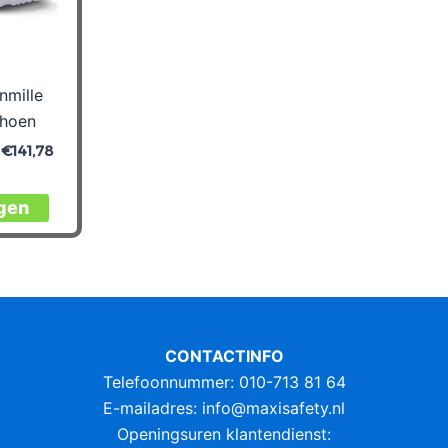
nmille
choen
|
€
141,78
Dit
gen
product
heeft
meerdere
variaties.
Deze
optie
CONTACTINFO
kan
Telefoonnummer: 010-713 81 64
gekozen
E-mailadres:
info@maxisafety.nl
worden
Openingsuren klantendienst: