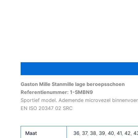
Beschrijving
Aanvullende informatie
Gaston Mille Stanmille lage beroepsschoen
Referentienummer: 1-SMBN9
Sportief model. Ademende microvezel binnenvoeri
EN ISO 20347 02 SRC
Maat
36
,
37
,
38
,
39
,
40
,
41
,
42
,
4