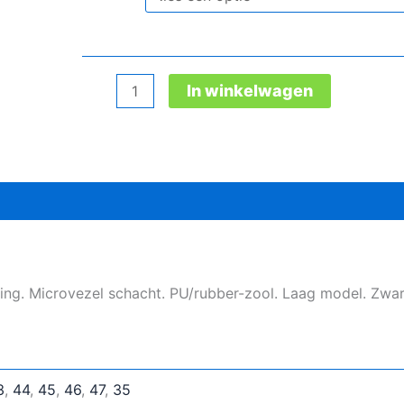
Gaston
In winkelwagen
Mille
Stanmille
lage
beroepsschoen
aantal
ng. Microvezel schacht. PU/rubber-zool. Laag model. Zwart
3
,
44
,
45
,
46
,
47
,
35