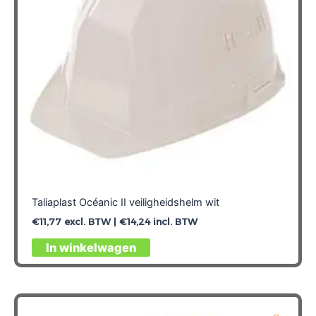
worden
op
de
productpagina
Taliaplast Océanic II veiligheidshelm wit
€
11,77
excl. BTW |
€
14,24
incl. BTW
In winkelwagen