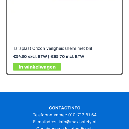
Taliaplast Orizon veiligheidshelm met bril
€
54,30
excl. BTW |
€
65,70
incl. BTW
Dit
In winkelwagen
product
heeft
meerdere
variaties.
Deze
optie
CONTACTINFO
kan
Telefoonnummer: 010-713 81 64
gekozen
E-mailadres:
info@maxisafety.nl
worden
Openingsuren klantendienst: