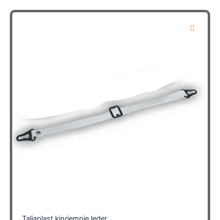
Taliaplast kinriempje leder