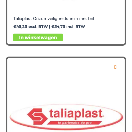
Taliaplast Orizon veiligheidshelm met bril
€
45,25
excl. BTW |
€
54,75
incl. BTW
Dit
In winkelwagen
product
heeft
meerdere
variaties.
Deze
optie
kan
gekozen
worden
op
de
productpagina