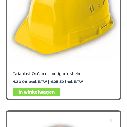
Taliaplast Océanic II veiligheidshelm
€
20,98
excl. BTW |
€
25,39
incl. BTW
Dit
In winkelwagen
product
heeft
meerdere
variaties.
Deze