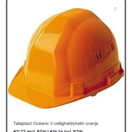
Taliaplast Océanic II veiligheidshelm oranje
€
11,77
excl. BTW |
€
14,24
incl. BTW