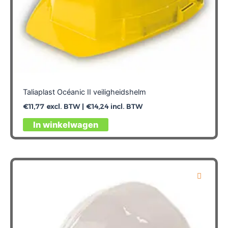
Taliaplast Océanic II veiligheidshelm
€
11,77
excl. BTW |
€
14,24
incl. BTW
Dit
In winkelwagen
product
heeft
meerdere
variaties.
Deze
optie
kan
gekozen