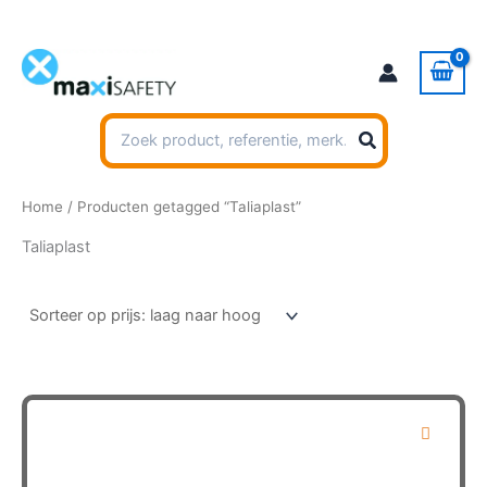
Ga
naar
de
inhoud
Zoeken
naar:
Home
/ Producten getagged “Taliaplast”
Taliaplast