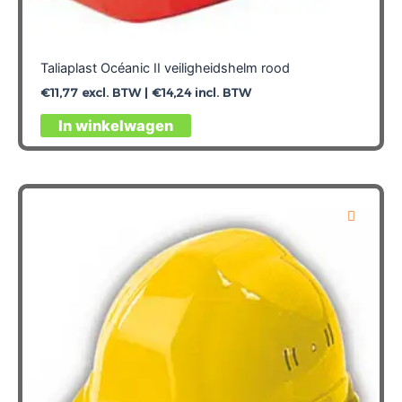
Taliaplast Océanic II veiligheidshelm rood
€
11,77
excl. BTW |
€
14,24
incl. BTW
In winkelwagen