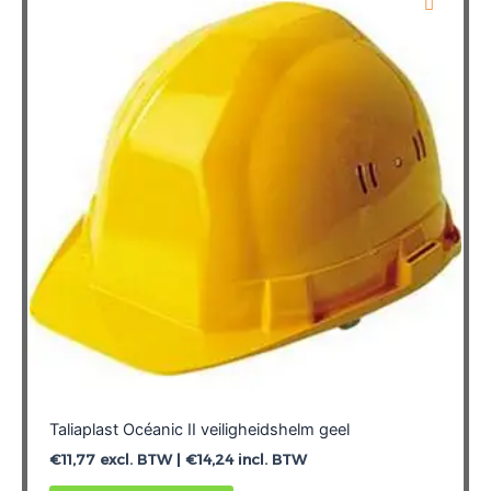
Taliaplast Océanic II veiligheidshelm geel
€
11,77
excl. BTW |
€
14,24
incl. BTW