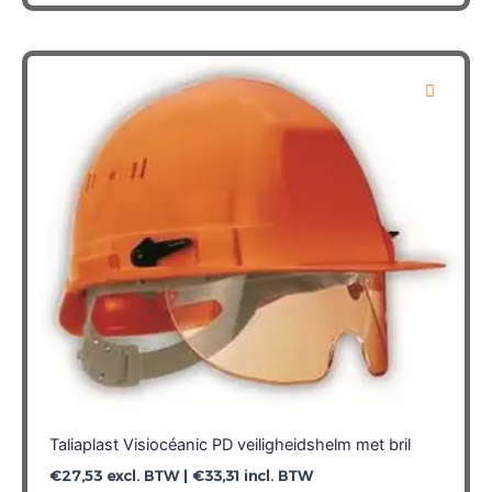
heeft
meerdere
variaties.
Deze
optie
kan
gekozen
worden
op
de
productpagina
Taliaplast Visiocéanic PD veiligheidshelm met bril
€
27,53
excl. BTW |
€
33,31
incl. BTW