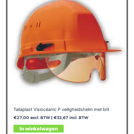
optie
kan
gekozen
worden
op
de
productpagina
Taliaplast Visiocéanic P veiligheidshelm met bril
€
27,00
excl. BTW |
€
32,67
incl. BTW
Dit
In winkelwagen
product