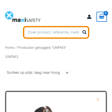
Ga
naar
de
inhoud
Zoeken
naar:
Home
/ Producten getagged “UNPM3”
UNPM3