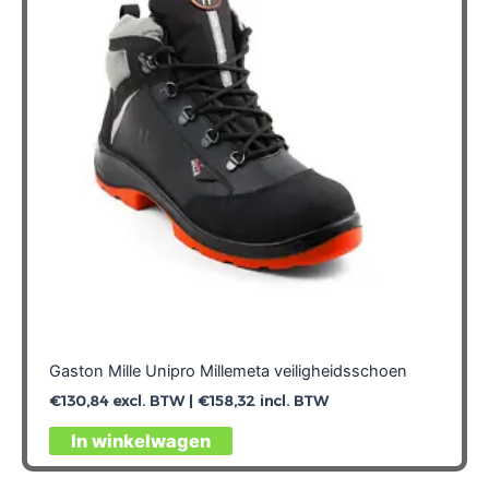
Gaston Mille Unipro Millemeta veiligheidsschoen
€
130,84
excl. BTW |
€
158,32
incl. BTW
Dit
In winkelwagen
product
heeft