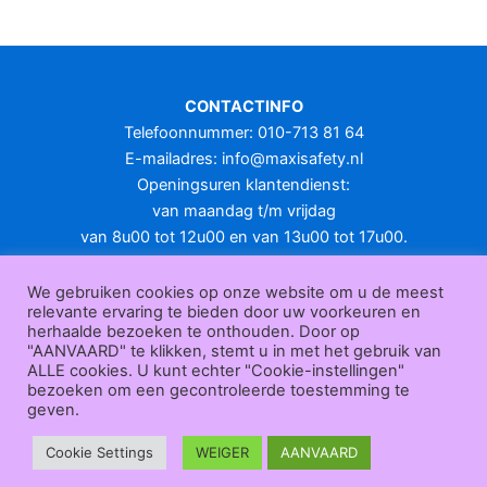
meerdere
variaties.
Deze
optie
CONTACTINFO
kan
Telefoonnummer: 010-713 81 64
gekozen
E-mailadres:
info@maxisafety.nl
worden
Openingsuren klantendienst:
op
van maandag t/m vrijdag
de
van 8u00 tot 12u00 en van 13u00 tot 17u00.
productpagina
Gesloten in het weekend en op feestdagen.
KLANTENSERVICE
We gebruiken cookies op onze website om u de meest
relevante ervaring te bieden door uw voorkeuren en
Over
herhaalde bezoeken te onthouden. Door op
ons
|
Bedrijfsgegevens
|
F.A.Q.
|
Bestelprocedure
|
Betaling
|
Verz
"AANVAARD" te klikken, stemt u in met het gebruik van
ending
|
Retourneren
|
Herroepingsrecht
|
Herroepingsfunctie
|
W
ALLE cookies. U kunt echter "Cookie-instellingen"
bezoeken om een gecontroleerde toestemming te
ederverkoop
|
Bedrukken
|
Contact
geven.
Algemene voorwaarden
|
Privacy policy
|
Sitemap
|
Disclaimer
Maxisafety.nl © 2026
Cookie Settings
WEIGER
AANVAARD