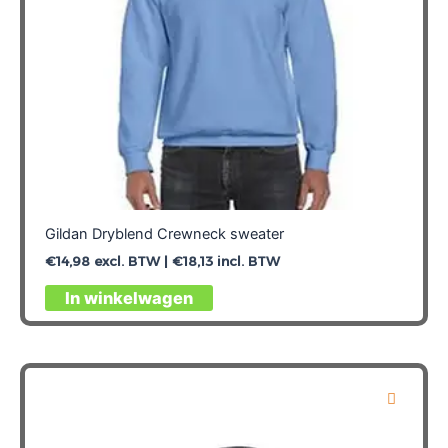
productpagina
Gildan Dryblend Crewneck sweater
€
14,98
excl. BTW |
€
18,13
incl. BTW
Dit
In winkelwagen
product
heeft
meerdere
variaties.
Deze
optie