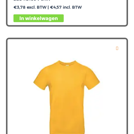
€
3,78
excl. BTW |
€
4,57
incl. BTW
Dit
In winkelwagen
product
heeft
meerdere
variaties.
Deze
optie
kan
gekozen
worden
op
de
productpagina