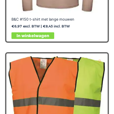
B&C #150 t-shirt met lange mouwen
€
6,97
excl. BTW |
€
8,43
incl. BTW
Dit
In winkelwagen
product
heeft
meerdere
variaties.
Deze
optie
kan
gekozen
worden
op
de
productpagina