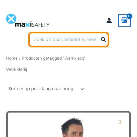
Ga
naar
de
inhoud
Zoeken
naar:
Home
/ Producten getagged “Werkkledij”
Werkkledij