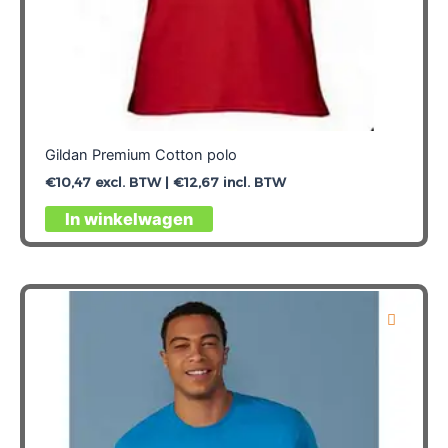
Gildan Premium Cotton polo
€
10,47
excl. BTW |
€
12,67
incl. BTW
Dit
In winkelwagen
product
heeft
meerdere
variaties.
Deze
optie
kan
gekozen
worden