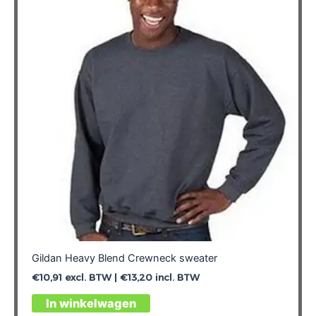
optie
kan
gekozen
worden
op
de
productpagina
Gildan Heavy Blend Crewneck sweater
€
10,91
excl. BTW |
€
13,20
incl. BTW
Dit
In winkelwagen
product