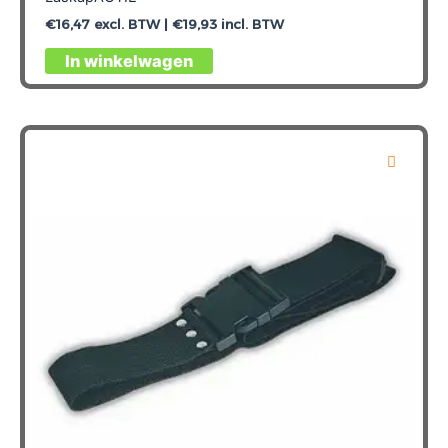
€
16,47
excl. BTW |
€
19,93
incl. BTW
Dit
In winkelwagen
product
heeft
meerdere
variaties.
Deze
optie
kan
gekozen
worden
op
de
productpagina