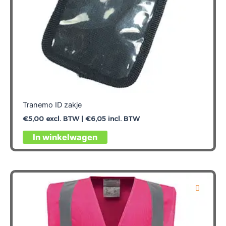
Tranemo ID zakje
€
5,00
excl. BTW |
€
6,05
incl. BTW
Dit
In winkelwagen
product
heeft
meerdere
variaties.
Deze
optie
kan