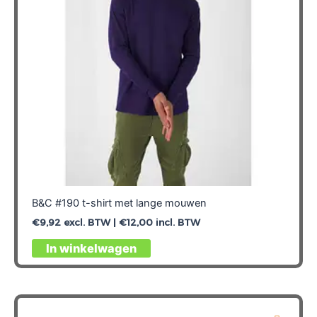
worden
op
de
productpagina
B&C #190 t-shirt met lange mouwen
€
9,92
excl. BTW |
€
12,00
incl. BTW
Dit
In winkelwagen
product
heeft
meerdere
variaties.