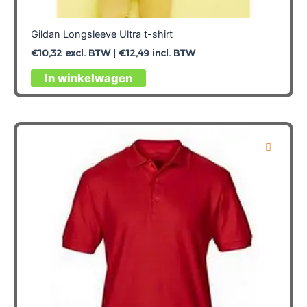
Gildan Longsleeve Ultra t-shirt
€
10,32
excl. BTW |
€
12,49
incl. BTW
Dit
In winkelwagen
product
heeft
meerdere
variaties.
Deze
optie
kan
gekozen
worden
op
de
productpagina