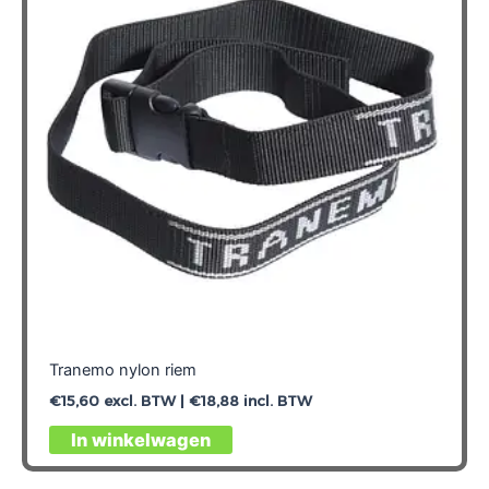
kan
gekozen
worden
op
de
productpagina
Tranemo nylon riem
€
15,60
excl. BTW |
€
18,88
incl. BTW
Dit
In winkelwagen
product
heeft