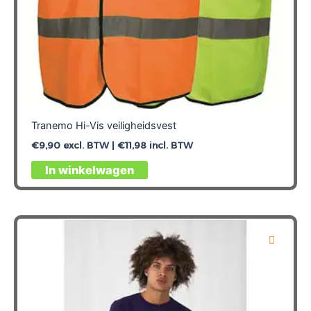
Tranemo Hi-Vis veiligheidsvest
€
9,90
excl. BTW |
€
11,98
incl. BTW
Dit
In winkelwagen
product
heeft
meerdere
variaties.
Deze
optie
kan
gekozen