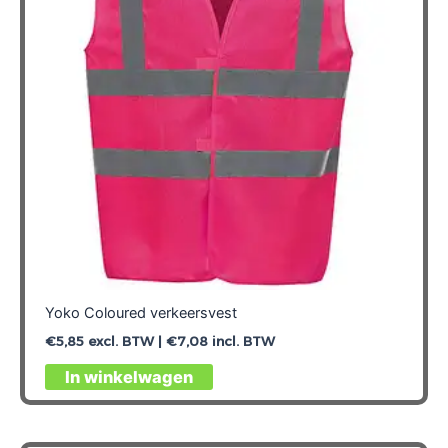
gekozen
worden
op
de
productpagina
Yoko Coloured verkeersvest
€
5,85
excl. BTW |
€
7,08
incl. BTW
Dit
In winkelwagen
product
heeft
meerdere