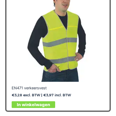
EN471 verkeersvest
€
3,28
excl. BTW |
€
3,97
incl. BTW
Dit
In winkelwagen
product
heeft