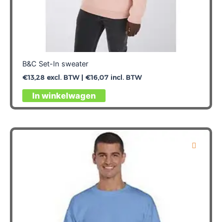
B&C Set-In sweater
€
13,28
excl. BTW |
€
16,07
incl. BTW
Dit
In winkelwagen
product
heeft
meerdere
variaties.
Deze
optie
kan
gekozen
worden
op
de