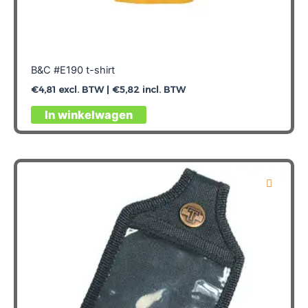
B&C #E190 t-shirt
€
4,81
excl. BTW |
€
5,82
incl. BTW
Dit
In winkelwagen
product
heeft
meerdere
variaties.
Deze
optie
kan
gekozen
worden
op
de
productpagina