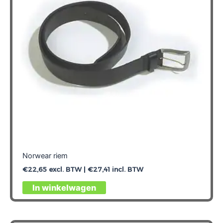
gekozen
worden
op
de
productpagina
Norwear riem
€
22,65
excl. BTW |
€
27,41
incl. BTW
Dit
In winkelwagen
product
heeft
meerdere