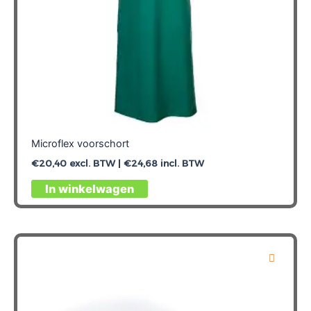
Microflex voorschort
€
20,40
excl. BTW |
€
24,68
incl. BTW
Dit
In winkelwagen
product
heeft
meerdere
variaties.
Deze
optie
kan