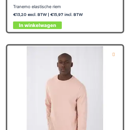
Tranemo elastische riem
€
13,20
excl. BTW |
€
15,97
incl. BTW
Dit
In winkelwagen
product
heeft
meerdere
variaties.
Deze
optie
kan
gekozen
worden
op
de
productpagina