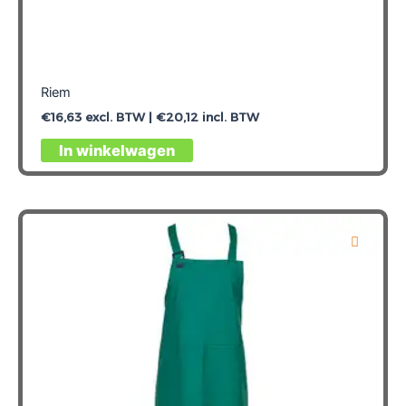
Riem
€
16,63
excl. BTW |
€
20,12
incl. BTW
Dit
In winkelwagen
product
heeft
meerdere
variaties.
Deze
optie
kan
gekozen
worden
op
de
productpagina