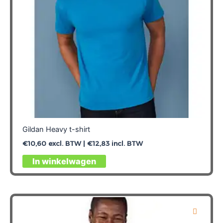
op
de
productpagina
Gildan Heavy t-shirt
€
10,60
excl. BTW |
€
12,83
incl. BTW
Dit
In winkelwagen
product
heeft
meerdere
variaties.
Deze