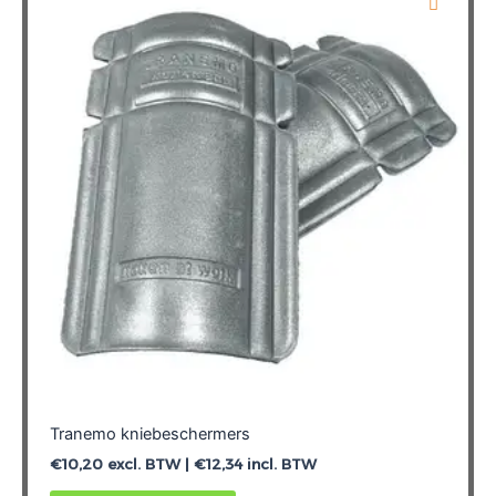
Deze
optie
kan
gekozen
worden
op
de
productpagina
Tranemo kniebeschermers
€
10,20
excl. BTW |
€
12,34
incl. BTW