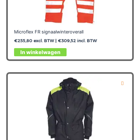
Microflex FR signaalwinteroverall
€
255,80
excl. BTW |
€
309,52
incl. BTW
Dit
In winkelwagen
product
heeft
meerdere
variaties.
Deze
optie
kan
gekozen
worden
op
de
productpagina