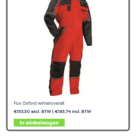
Fox Oxford winteroverall
€
153,50
excl. BTW |
€
185,74
incl. BTW
Dit
In winkelwagen
product
heeft