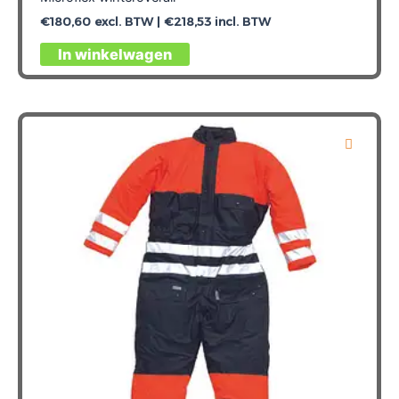
€
180,60
excl. BTW |
€
218,53
incl. BTW
Dit
In winkelwagen
product
heeft
meerdere
variaties.
Deze
optie
kan
gekozen
worden
op
de
productpagina