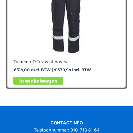
Tranemo T-Tex winteroverall
€
314,00
excl. BTW |
€
379,94
incl. BTW
Dit
In winkelwagen
product
heeft
meerdere
variaties.
Deze
optie
CONTACTINFO
kan
Telefoonnummer: 010-713 81 64