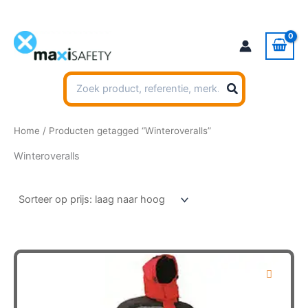
Ga
naar
de
inhoud
Zoeken
naar:
Home
/ Producten getagged “Winteroveralls”
Winteroveralls