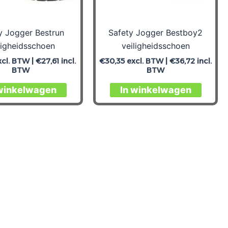
y Jogger Bestrun
Safety Jogger Bestboy2
ligheidsschoen
veiligheidsschoen
cl. BTW |
€
27,61
incl.
€
30,35
excl. BTW |
€
36,72
incl.
BTW
BTW
Dit
Dit
 winkelwagen
In winkelwagen
product
produc
heeft
heeft
meerdere
meerd
variaties.
variati
Deze
Deze
optie
optie
kan
kan
gekozen
gekoz
worden
worde
op
op