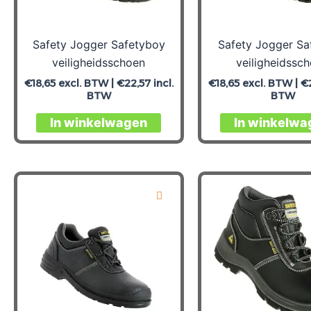
Safety Jogger Safetyboy
Safety Jogger Sa
veiligheidsschoen
veiligheidssc
€
18,65
excl. BTW |
€
22,57
incl.
€
18,65
excl. BTW |
€
BTW
BTW
Dit
In winkelwagen
In winkelwa
product
heeft
meerdere
variaties.
Deze
optie
kan
gekozen
worden
op