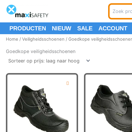
Ga
Zoeken
naar
naar:
de
inhoud
PRODUCTEN
NIEUW
SALE
ACCOUNT
Home
/
Veiligheidsschoenen
/ Goedkope veiligheidsschoene
Goedkope veiligheidsschoenen