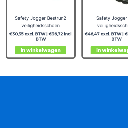
de
productpagina
Safety Jogger Bestrun2
Safety Jogger
veiligheidsschoen
veiligheidssc
€
30,35
excl. BTW |
€
36,72
incl.
€
46,47
excl. BTW |
€
BTW
BTW
Dit
In winkelwagen
In winkelwa
product
heeft
meerdere
variaties.
Deze
optie
kan
gekozen
worden
op