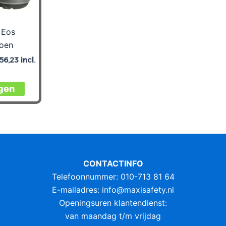
de
de
productpagina
productpagina
 Eos
hoen
56,23
incl.
Dit
gen
product
heeft
meerdere
variaties.
Deze
optie
CONTACTINFO
kan
Telefoonnummer: 010-713 81 64
gekozen
E-mailadres:
info@maxisafety.nl
worden
Openingsuren klantendienst:
op
van maandag t/m vrijdag