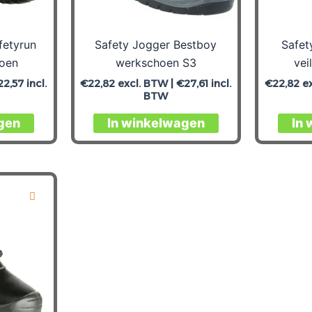
fetyrun
Safety Jogger Bestboy
Safet
hoen
werkschoen S3
vei
22,57
incl.
€
22,82
excl. BTW |
€
27,61
incl.
€
22,82
ex
BTW
Dit
Dit
gen
In winkelwagen
In
product
product
heeft
heeft
meerdere
meerdere
variaties.
variaties.
Deze
Deze
optie
optie
kan
kan
gekozen
gekozen
worden
worden
op
op