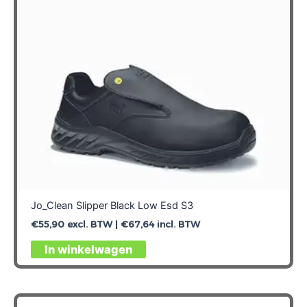
worden
op
de
productpagina
Jo_Clean Slipper Black Low Esd S3
€
55,90
excl. BTW |
€
67,64
incl. BTW
Dit
In winkelwagen
product
heeft
meerdere