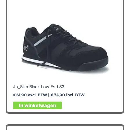
worden
op
de
productpagina
Jo_Slim Black Low Esd S3
€
61,90
excl. BTW |
€
74,90
incl. BTW
Dit
In winkelwagen
product
heeft
meerdere