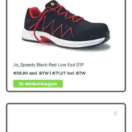
productpagina
Jo_Speedy Black-Red Low Esd S1P
€
58,90
excl. BTW |
€
71,27
incl. BTW
Dit
In winkelwagen
product
heeft
meerdere
variaties.
Deze
optie
kan