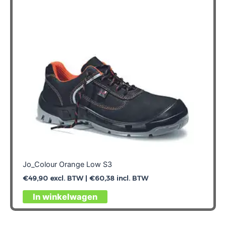
Jo_Colour Orange Low S3
€
49,90
excl. BTW |
€
60,38
incl. BTW
Dit
In winkelwagen
product
heeft