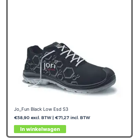
kan
gekozen
worden
op
de
productpagina
Jo_Fun Black Low Esd S3
€
58,90
excl. BTW |
€
71,27
incl. BTW
Dit
In winkelwagen
product