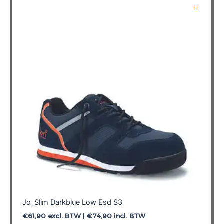
variaties.
Deze
optie
kan
gekozen
worden
op
de
productpagina
Jo_Slim Darkblue Low Esd S3
€
61,90
excl. BTW |
€
74,90
incl. BTW