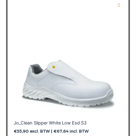
variaties.
Deze
optie
kan
gekozen
worden
op
de
productpagina
Jo_Clean Slipper White Low Esd S3
€
55,90
excl. BTW |
€
67,64
incl. BTW