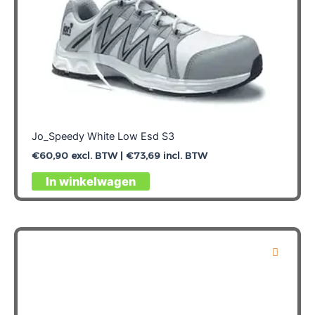
Jo_Speedy White Low Esd S3
€
60,90
excl. BTW |
€
73,69
incl. BTW
Dit
In winkelwagen
product
heeft
meerdere
variaties.
Deze
optie
kan
gekozen