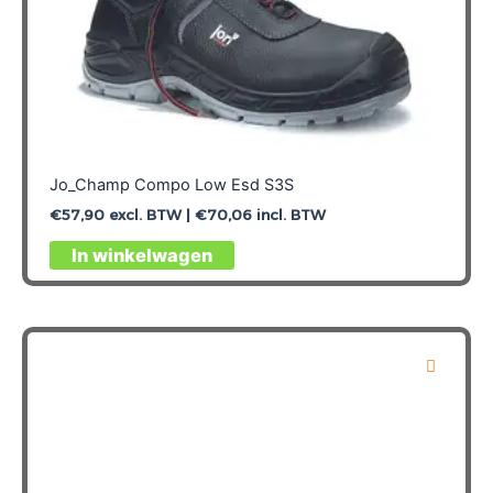
Jo_Champ Compo Low Esd S3S
€
57,90
excl. BTW |
€
70,06
incl. BTW
Dit
In winkelwagen
product
heeft
meerdere
variaties.
Deze
optie
kan
gekozen
worden