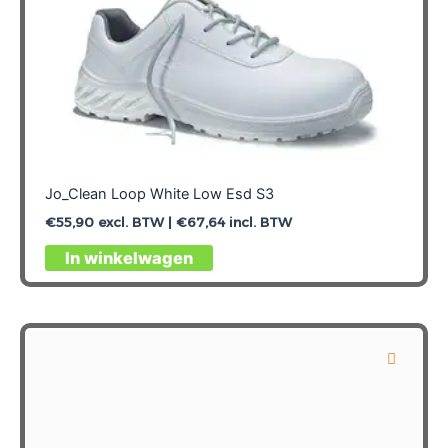
Jo_Clean Loop White Low Esd S3
€
55,90
excl. BTW |
€
67,64
incl. BTW
Dit
In winkelwagen
product
heeft
meerdere
variaties.
Deze
optie
kan
gekozen