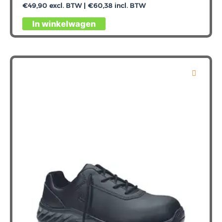
€
49,90
excl. BTW |
€
60,38
incl. BTW
Dit
In winkelwagen
product
heeft
meerdere
variaties.
Deze
optie
kan
gekozen
worden
op
de
productpagina