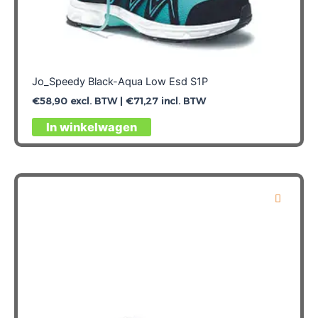
Jo_Speedy Black-Aqua Low Esd S1P
€
58,90
excl. BTW |
€
71,27
incl. BTW
Dit
In winkelwagen
product
heeft
meerdere
variaties.
Deze
optie
kan
gekozen
worden
op
de