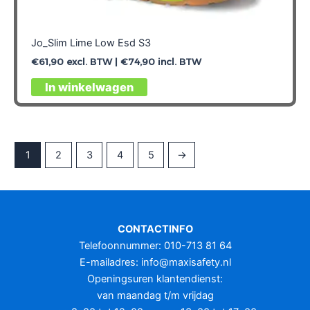
Jo_Slim Lime Low Esd S3
€
61,90
excl. BTW |
€
74,90
incl. BTW
Dit
In winkelwagen
product
heeft
meerdere
variaties.
1
2
3
4
5
→
Deze
optie
kan
gekozen
CONTACTINFO
worden
Telefoonnummer: 010-713 81 64
op
E-mailadres:
info@maxisafety.nl
de
Openingsuren klantendienst:
productpagina
van maandag t/m vrijdag