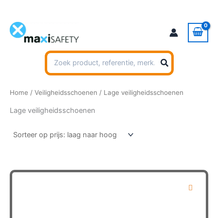
Ga
naar
de
inhoud
Zoeken
naar:
Home
/
Veiligheidsschoenen
/ Lage veiligheidsschoenen
Lage veiligheidsschoenen