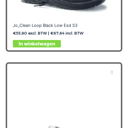
Jo_Clean Loop Black Low Esd S3
€
55,90
excl. BTW |
€
67,64
incl. BTW
Dit
In winkelwagen
product
heeft
meerdere
variaties.
Deze
optie
kan
gekozen
worden
op
de
productpagina