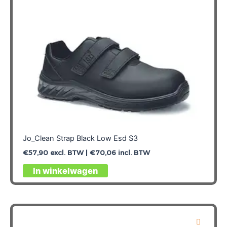
op
de
productpagina
Jo_Clean Strap Black Low Esd S3
€
57,90
excl. BTW |
€
70,06
incl. BTW
Dit
In winkelwagen
product
heeft
meerdere
variaties.
Deze