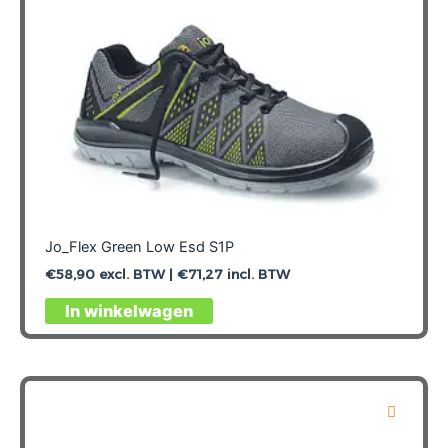
de
productpagina
Jo_Flex Green Low Esd S1P
€
58,90
excl. BTW |
€
71,27
incl. BTW
Dit
In winkelwagen
product
heeft
meerdere
variaties.
Deze
optie