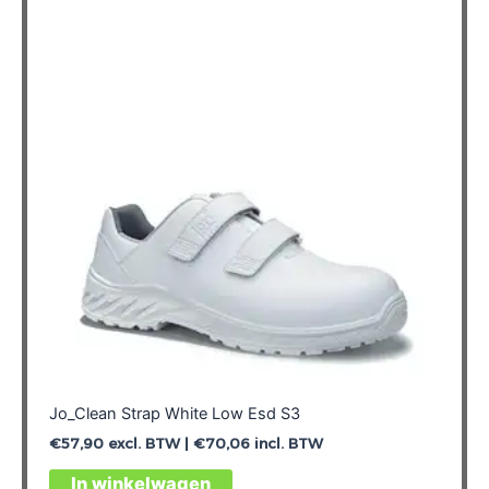
optie
kan
gekozen
worden
op
de
productpagina
Jo_Clean Strap White Low Esd S3
€
57,90
excl. BTW |
€
70,06
incl. BTW
Dit
In winkelwagen