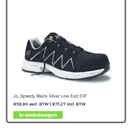
gekozen
worden
op
de
productpagina
Jo_Speedy Black-Silver Low Esd S1P
€
58,90
excl. BTW |
€
71,27
incl. BTW
Dit
In winkelwagen
product
heeft