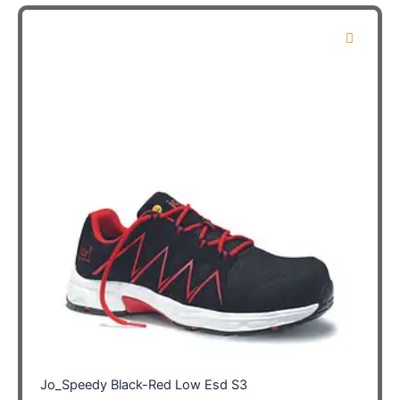
meerdere
variaties.
Deze
optie
kan
gekozen
worden
op
de
productpagina
Jo_Speedy Black-Red Low Esd S3