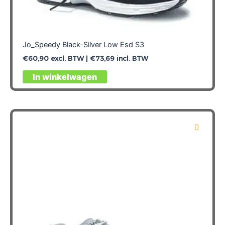
Jo_Speedy Black-Silver Low Esd S3
€
60,90
excl. BTW |
€
73,69
incl. BTW
Dit
In winkelwagen
product
heeft
meerdere
variaties.
Deze
optie
kan
gekozen
worden
op
de
productpagina