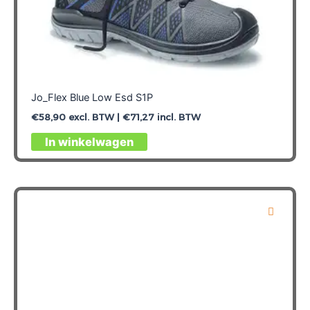
Jo_Flex Blue Low Esd S1P
€
58,90
excl. BTW |
€
71,27
incl. BTW
Dit
In winkelwagen
product
heeft
meerdere
variaties.
Deze
optie
kan
gekozen
worden
op