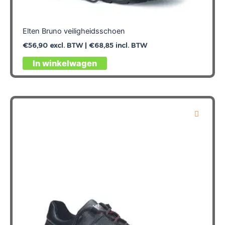
Elten Bruno veiligheidsschoen
€
56,90
excl. BTW |
€
68,85
incl. BTW
Dit
In winkelwagen
product
heeft
meerdere
variaties.
Deze
optie
kan
gekozen
worden
op
de
productpagina