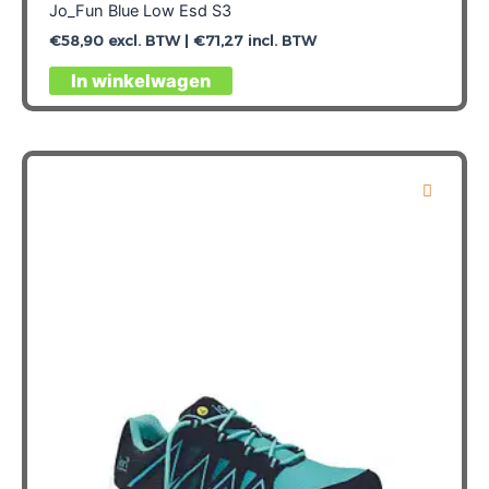
Jo_Fun Blue Low Esd S3
€
58,90
excl. BTW |
€
71,27
incl. BTW
Dit
In winkelwagen
product
heeft
meerdere
variaties.
Deze
optie
kan
gekozen
worden
op
de
productpagina