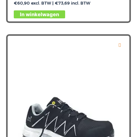
€
60,90
excl. BTW |
€
73,69
incl. BTW
Dit
In winkelwagen
product
heeft
meerdere
variaties.
Deze
optie
kan
gekozen
worden
op
de
productpagina