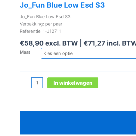
Jo_Fun Blue Low Esd S3
Jo_Fun Blue Low Esd S3.
Verpakking: per paar
Referentie: 1-J12711
€
58,90
excl. BTW |
€
71,27
incl. BT
Maat
Jo_Fun
In winkelwagen
Blue
Low
Esd
S3
Beschrijving
aantal
Aanvullende informatie