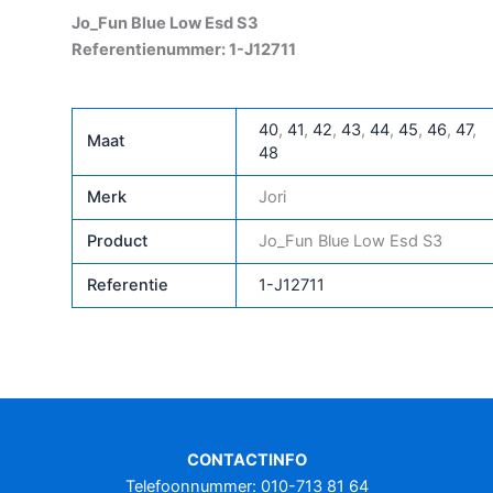
Jo_Fun Blue Low Esd S3
Referentienummer: 1-J12711
40
,
41
,
42
,
43
,
44
,
45
,
46
,
47
,
Maat
48
Merk
Jori
Product
Jo_Fun Blue Low Esd S3
Referentie
1-J12711
CONTACTINFO
Telefoonnummer: 010-713 81 64