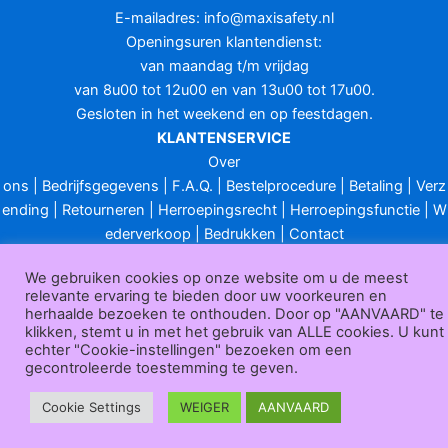
E-mailadres:
info@maxisafety.nl
Openingsuren klantendienst:
van maandag t/m vrijdag
van 8u00 tot 12u00 en van 13u00 tot 17u00.
Gesloten in het weekend en op feestdagen.
KLANTENSERVICE
Over
ons
|
Bedrijfsgegevens
|
F.A.Q.
|
Bestelprocedure
|
Betaling
|
Verz
ending
|
Retourneren
|
Herroepingsrecht
|
Herroepingsfunctie
|
W
ederverkoop
|
Bedrukken
|
Contact
Algemene voorwaarden
|
Privacy policy
|
Sitemap
|
Disclaimer
We gebruiken cookies op onze website om u de meest
Maxisafety.nl © 2026
relevante ervaring te bieden door uw voorkeuren en
herhaalde bezoeken te onthouden. Door op "AANVAARD" te
klikken, stemt u in met het gebruik van ALLE cookies. U kunt
echter "Cookie-instellingen" bezoeken om een
gecontroleerde toestemming te geven.
Cookie Settings
WEIGER
AANVAARD