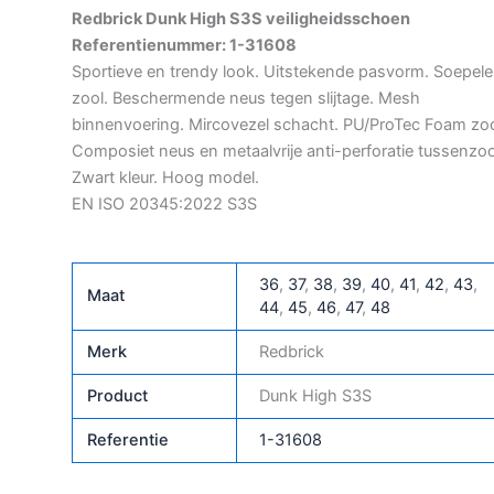
Redbrick Dunk High S3S veiligheidsschoen
Referentienummer: 1-31608
Sportieve en trendy look. Uitstekende pasvorm. Soepele
zool. Beschermende neus tegen slijtage. Mesh
binnenvoering. Mircovezel schacht. PU/ProTec Foam zoo
Composiet neus en metaalvrije anti-perforatie tussenzoo
Zwart kleur. Hoog model.
EN ISO 20345:2022 S3S
36
,
37
,
38
,
39
,
40
,
41
,
42
,
43
,
Maat
44
,
45
,
46
,
47
,
48
Merk
Redbrick
Product
Dunk High S3S
Referentie
1-31608