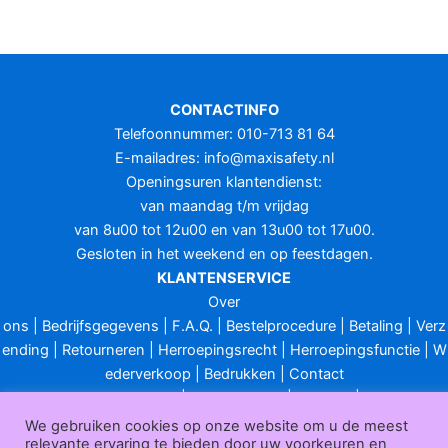
CONTACTINFO
Telefoonnummer: 010-713 81 64
E-mailadres:
info@maxisafety.nl
Openingsuren klantendienst:
van maandag t/m vrijdag
van 8u00 tot 12u00 en van 13u00 tot 17u00.
Gesloten in het weekend en op feestdagen.
KLANTENSERVICE
Over
ons
|
Bedrijfsgegevens
|
F.A.Q.
|
Bestelprocedure
|
Betaling
|
Verz
ending
|
Retourneren
|
Herroepingsrecht
|
Herroepingsfunctie
|
W
ederverkoop
|
Bedrukken
|
Contact
Algemene voorwaarden
|
Privacy policy
|
Sitemap
|
Disclaimer
Maxisafety.nl © 2026
We gebruiken cookies op onze website om u de meest
relevante ervaring te bieden door uw voorkeuren en