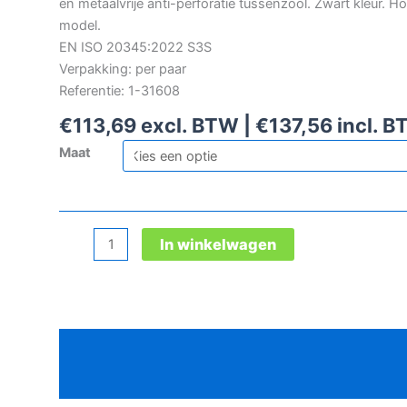
en metaalvrije anti-perforatie tussenzool. Zwart kleur. H
model.
EN ISO 20345:2022 S3S
Verpakking: per paar
Referentie: 1-31608
€
113,69
excl. BTW |
€
137,56
incl. 
Maat
Redbrick
In winkelwagen
Dunk
High
S3S
veiligheidsschoen
Beschrijving
aantal
Aanvullende informatie