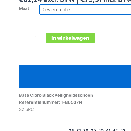
Maat
Base
In winkelwagen
Cloro
Black
veiligheidsschoen
aantal
Beschrijving
Aanvullende informatie
Base Cloro Black veiligheidsschoen
Referentienummer: 1-B0507N
S2 SRC
36
,
37
,
38
,
39
,
40
,
41
,
42
,
43
,