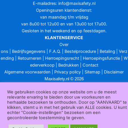
E-mailadres:
info@maxisafety.nl
Openingsuren klantendienst:
van maandag t/m vrijdag
van 8u00 tot 12u00 en van 13u00 tot 17u00.
Gesloten in het weekend en op feestdagen.
KLANTENSERVICE
Over
ons
|
Bedrijfsgegevens
|
F.A.Q.
|
Bestelprocedure
|
Betaling
|
Verz
ending
|
Retourneren
|
Herroepingsrecht
|
Herroepingsfunctie
|
W
ederverkoop
|
Bedrukken
|
Contact
Algemene voorwaarden
|
Privacy policy
|
Sitemap
|
Disclaimer
Maxisafety.nl © 2026
We gebruiken cookies op onze website om u de meest
relevante ervaring te bieden door uw voorkeuren en
herhaalde bezoeken te onthouden. Door op "AANVAARD" te
klikken, stemt u in met het gebruik van ALLE cookies. U kunt
echter "Cookie-instellingen" bezoeken om een
gecontroleerde toestemming te geven.