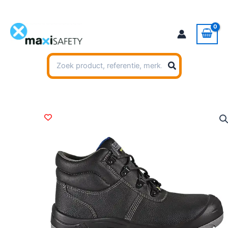
Ga
naar
de
inhoud
Zoeken
naar: