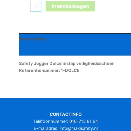
Safety
In winkelwagen
Jogger
Dolce
instap
veiligheidsschoen
Beschrijving
aantal
Aanvullende informatie
Safety Jogger Dolce instap veiligheidsschoen
Referentienummer: 1-DOLCE
CONTACTINFO
Telefoonnummer: 010-713 81 64
E-mailadres:
info@maxisafety.nl