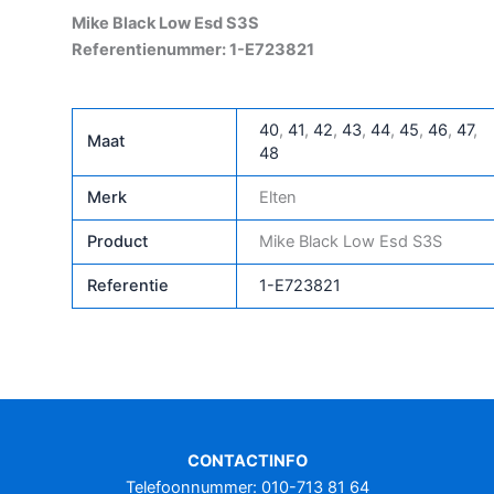
Mike Black Low Esd S3S
Referentienummer: 1-E723821
40
,
41
,
42
,
43
,
44
,
45
,
46
,
47
,
Maat
48
Merk
Elten
Product
Mike Black Low Esd S3S
Referentie
1-E723821
CONTACTINFO
Telefoonnummer: 010-713 81 64