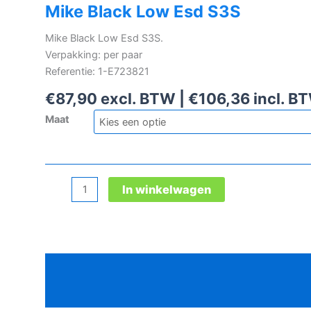
Mike Black Low Esd S3S
Mike Black Low Esd S3S.
Verpakking: per paar
Referentie: 1-E723821
€
87,90
excl. BTW |
€
106,36
incl. B
Maat
Mike
In winkelwagen
Black
Low
Esd
S3S
Beschrijving
aantal
Aanvullende informatie