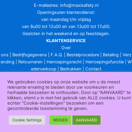
E-mailadres:
info@maxisafety.nl
Openingsuren klantendienst:
van maandag t/m vrijdag
van 8u00 tot 12u00 en van 13u00 tot 17u00.
Gesloten in het weekend en op feestdagen.
KLANTENSERVICE
Over
ons
|
Bedrijfsgegevens
|
F.A.Q.
|
Bestelprocedure
|
Betaling
|
Verz
ending
|
Retourneren
|
Herroepingsrecht
|
Herroepingsfunctie
|
W
ederverkoop
|
Bedrukken
|
Contact
Algemene voorwaarden
|
Privacy policy
|
Sitemap
|
Disclaimer
We gebruiken cookies op onze website om u de meest
Maxisafety.nl © 2026
relevante ervaring te bieden door uw voorkeuren en
herhaalde bezoeken te onthouden. Door op "AANVAARD" te
klikken, stemt u in met het gebruik van ALLE cookies. U kunt
echter "Cookie-instellingen" bezoeken om een
gecontroleerde toestemming te geven.
Cookie Settings
WEIGER
AANVAARD