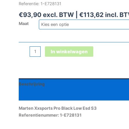
Referentie: 1-E728131
€
93,90
excl. BTW |
€
113,62
incl. B
Maat
Marten
In winkelwagen
Xxsports
Pro
Black
Low
Beschrijving
Esd
S3
Aanvullende informatie
aantal
Marten Xxsports Pro Black Low Esd S3
Referentienummer: 1-E728131