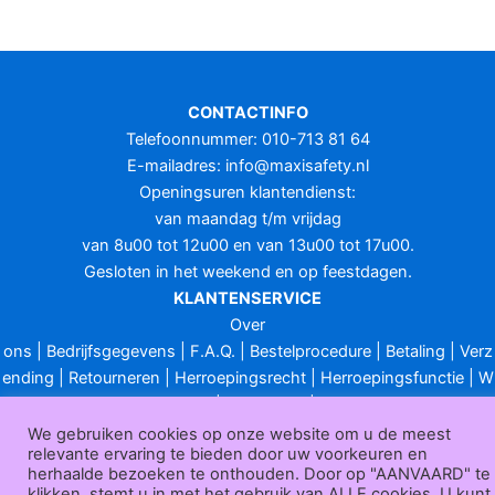
CONTACTINFO
Telefoonnummer: 010-713 81 64
E-mailadres:
info@maxisafety.nl
Openingsuren klantendienst:
van maandag t/m vrijdag
van 8u00 tot 12u00 en van 13u00 tot 17u00.
Gesloten in het weekend en op feestdagen.
KLANTENSERVICE
Over
ons
|
Bedrijfsgegevens
|
F.A.Q.
|
Bestelprocedure
|
Betaling
|
Verz
ending
|
Retourneren
|
Herroepingsrecht
|
Herroepingsfunctie
|
W
ederverkoop
|
Bedrukken
|
Contact
Algemene voorwaarden
|
Privacy policy
|
Sitemap
|
Disclaimer
We gebruiken cookies op onze website om u de meest
relevante ervaring te bieden door uw voorkeuren en
Maxisafety.nl © 2026
herhaalde bezoeken te onthouden. Door op "AANVAARD" te
klikken, stemt u in met het gebruik van ALLE cookies. U kunt