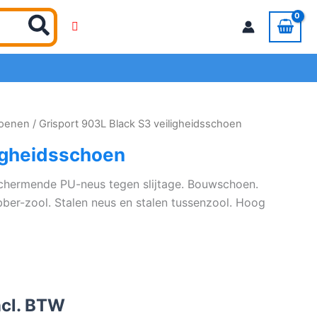
hoenen
/ Grisport 903L Black S3 veiligheidsschoen
ligheidsschoen
schermende PU-neus tegen slijtage. Bouwschoen.
bber-zool. Stalen neus en stalen tussenzool. Hoog
ncl. BTW