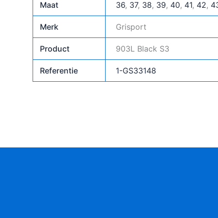
Maat
36
,
37
,
38
,
39
,
40
,
41
,
42
,
4
Merk
Grisport
Product
903L Black S3
Referentie
1-GS33148