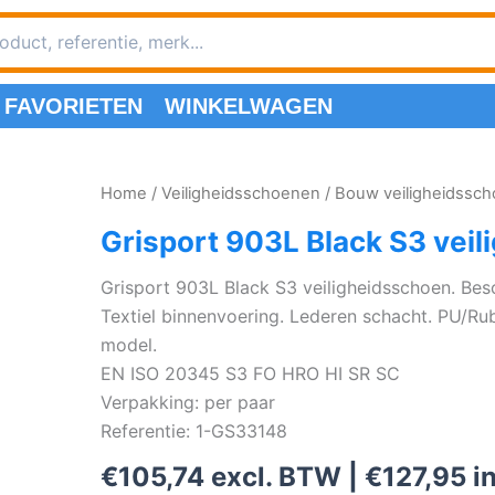
FAVORIETEN
WINKELWAGEN
Home
/
Veiligheidsschoenen
/
Bouw veiligheidssc
Grisport 903L Black S3 vei
Grisport 903L Black S3 veiligheidsschoen. Be
Textiel binnenvoering. Lederen schacht. PU/Ru
model.
EN ISO 20345 S3 FO HRO HI SR SC
Verpakking: per paar
Referentie: 1-GS33148
€
105,74
excl. BTW |
€
127,95
i