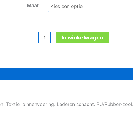
Maat
Grisport
In winkelwagen
903L
Black
S3
veiligheidsschoen
aantal
 Textiel binnenvoering. Lederen schacht. PU/Rubber-zool.