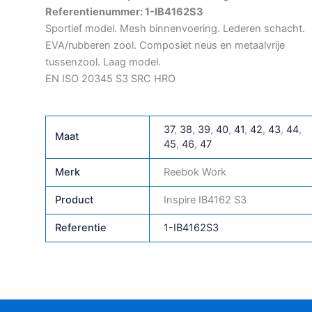
Referentienummer: 1-IB4162S3
Sportief model. Mesh binnenvoering. Lederen schacht.
EVA/rubberen zool. Composiet neus en metaalvrije
tussenzool. Laag model.
EN ISO 20345 S3 SRC HRO
37
,
38
,
39
,
40
,
41
,
42
,
43
,
44
,
Maat
45
,
46
,
47
Merk
Reebok Work
Product
Inspire IB4162 S3
Referentie
1-IB4162S3