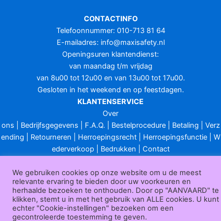
CONTACTINFO
Telefoonnummer: 010-713 81 64
E-mailadres:
info@maxisafety.nl
Openingsuren klantendienst:
van maandag t/m vrijdag
van 8u00 tot 12u00 en van 13u00 tot 17u00.
Gesloten in het weekend en op feestdagen.
KLANTENSERVICE
Over
ons
|
Bedrijfsgegevens
|
F.A.Q.
|
Bestelprocedure
|
Betaling
|
Verz
ending
|
Retourneren
|
Herroepingsrecht
|
Herroepingsfunctie
|
W
ederverkoop
|
Bedrukken
|
Contact
Algemene voorwaarden
|
Privacy policy
|
Sitemap
|
Disclaimer
We gebruiken cookies op onze website om u de meest
Maxisafety.nl © 2026
relevante ervaring te bieden door uw voorkeuren en
herhaalde bezoeken te onthouden. Door op "AANVAARD" te
klikken, stemt u in met het gebruik van ALLE cookies. U kunt
echter "Cookie-instellingen" bezoeken om een
gecontroleerde toestemming te geven.