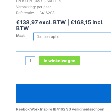
EN ISO 20345 S3 SRC HRO
Verpakking: per paar
Referentie: 1-IB4162S3
€
138,97
excl. BTW |
€
168,15
incl.
BTW
Maat
Reebok
In winkelwagen
Work
Inspire
IB4162
S3
Beschrijving
veiligheidsschoen
aantal
Aanvullende informatie
Reebok Work Inspire IB4162 S3 veiligheidsschoen