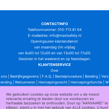
CONTACTINFO
Telefoonnummer: 010-713 81 64
E-mailadres:
info@maxisafety.nl
Openingsuren klantendienst:
van maandag t/m vrijdag
van 8u00 tot 12u00 en van 13u00 tot 17u00.
Gesloten in het weekend en op feestdagen.
KLANTENSERVICE
Over
ons
|
Bedrijfsgegevens
|
F.A.Q.
|
Bestelprocedure
|
Betaling
|
Verz
ending
|
Retourneren
|
Herroepingsrecht
|
Herroepingsfunctie
|
W
ederverkoop
|
Bedrukken
|
Contact
Algemene voorwaarden
|
Privacy policy
|
Sitemap
|
Disclaimer
We gebruiken cookies op onze website om u de meest
relevante ervaring te bieden door uw voorkeuren en
Maxisafety.nl © 2026
herhaalde bezoeken te onthouden. Door op "AANVAARD" te
klikken, stemt u in met het gebruik van ALLE cookies. U kunt