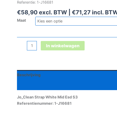
Referentie: 1-J16681
€
58,90
excl. BTW |
€
71,27
incl. BT
Maat
Jo_Clean
In winkelwagen
Strap
White
Mid
Esd
Beschrijving
S3
aantal
Aanvullende informatie
Jo_Clean Strap White Mid Esd S3
Referentienummer: 1-J16681