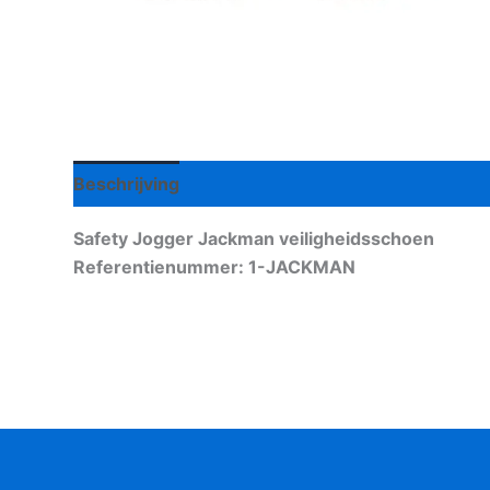
Beschrijving
Aanvullende informatie
Safety Jogger Jackman veiligheidsschoen
Referentienummer: 1-JACKMAN