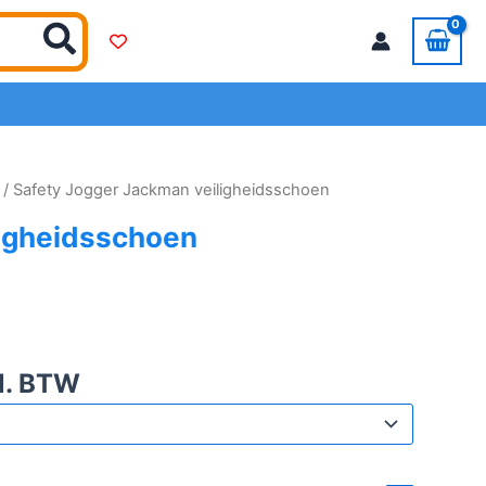
/ Safety Jogger Jackman veiligheidsschoen
ligheidsschoen
l. BTW