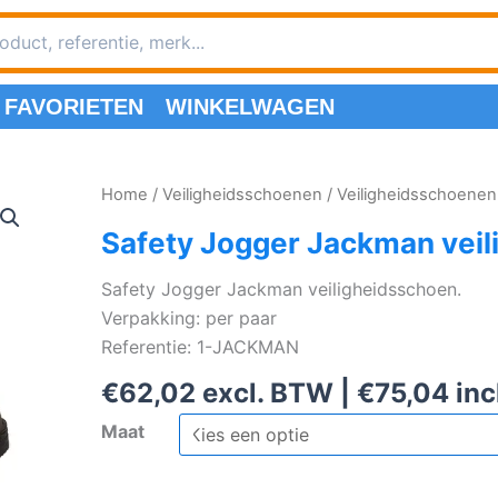
FAVORIETEN
WINKELWAGEN
Home
/
Veiligheidsschoenen
/
Veiligheidsschoenen
Safety Jogger Jackman vei
Safety Jogger Jackman veiligheidsschoen.
Verpakking: per paar
Referentie: 1-JACKMAN
€
62,02
excl. BTW |
€
75,04
inc
Maat