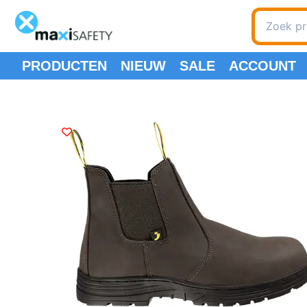
Ga
Zoeken
naar
naar:
de
inhoud
PRODUCTEN
NIEUW
SALE
ACCOUNT