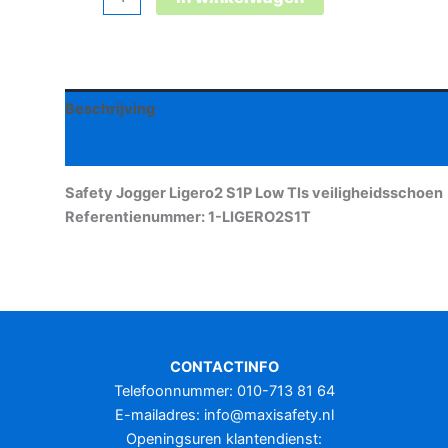
Jogger
Ligero2
S1P
Low
Beschrijving
Tls
veiligheidsschoen
Aanvullende informatie
aantal
Safety Jogger Ligero2 S1P Low Tls veiligheidsschoen
Referentienummer: 1-LIGERO2S1T
CONTACTINFO
Telefoonnummer: 010-713 81 64
E-mailadres:
info@maxisafety.nl
Openingsuren klantendienst: