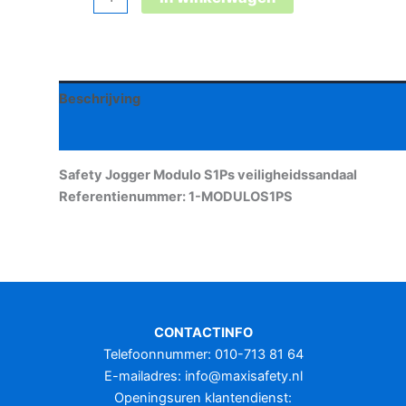
Jogger
Modulo
S1Ps
veiligheidssandaal
Beschrijving
aantal
Aanvullende informatie
Safety Jogger Modulo S1Ps veiligheidssandaal
Referentienummer: 1-MODULOS1PS
CONTACTINFO
Telefoonnummer: 010-713 81 64
E-mailadres:
info@maxisafety.nl
Openingsuren klantendienst: