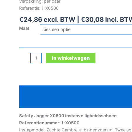
Verpakking: per paar
Referentie: 1-X0500
€
24,86
excl. BTW |
€
30,08
incl. BT
Maat
Safety
In winkelwagen
Jogger
X0500
instapveiligheidsschoen
aantal
Beschrijving
Aanvullende informatie
Safety Jogger X0500 instapveiligheidsschoen
Referentienummer: 1-X0500
Instapmodel. Zachte Cambrella-binnenvoering. Tweelag