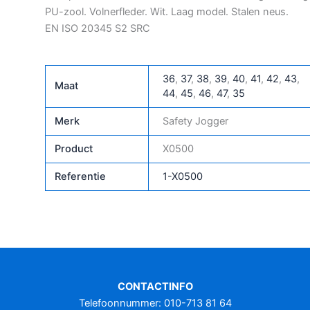
PU-zool. Volnerfleder. Wit. Laag model. Stalen neus.
EN ISO 20345 S2 SRC
36
,
37
,
38
,
39
,
40
,
41
,
42
,
43
,
Maat
44
,
45
,
46
,
47
,
35
Merk
Safety Jogger
Product
X0500
Referentie
1-X0500
CONTACTINFO
Telefoonnummer: 010-713 81 64