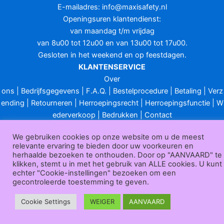
E-mailadres:
info@maxisafety.nl
Openingsuren klantendienst:
van maandag t/m vrijdag
van 8u00 tot 12u00 en van 13u00 tot 17u00.
Gesloten in het weekend en op feestdagen.
KLANTENSERVICE
Over
ons
|
Bedrijfsgegevens
|
F.A.Q.
|
Bestelprocedure
|
Betaling
|
Verz
ending
|
Retourneren
|
Herroepingsrecht
|
Herroepingsfunctie
|
W
ederverkoop
|
Bedrukken
|
Contact
Algemene voorwaarden
|
Privacy policy
|
Sitemap
|
Disclaimer
We gebruiken cookies op onze website om u de meest
Maxisafety.nl © 2026
relevante ervaring te bieden door uw voorkeuren en
herhaalde bezoeken te onthouden. Door op "AANVAARD" te
klikken, stemt u in met het gebruik van ALLE cookies. U kunt
echter "Cookie-instellingen" bezoeken om een
gecontroleerde toestemming te geven.
Cookie Settings
WEIGER
AANVAARD