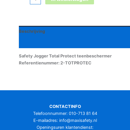
Jogger
Total
Protect
teenbeschermer
Beschrijving
aantal
Aanvullende informatie
Safety Jogger Total Protect teenbeschermer
Referentienummer: 2-TOTPROTEC
CONTACTINFO
Telefoonnummer: 010-713 81 64
E-mailadres:
info@maxisafety.nl
Openingsuren klantendienst: