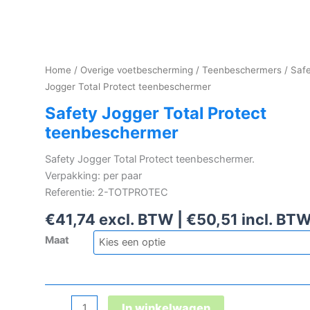
Home
/
Overige voetbescherming
/
Teenbeschermers
/ Saf
Jogger Total Protect teenbeschermer
Safety Jogger Total Protect
teenbeschermer
Safety Jogger Total Protect teenbeschermer.
Verpakking: per paar
Referentie: 2-TOTPROTEC
€
41,74
excl. BTW |
€
50,51
incl. BT
Maat
Safety
In winkelwagen