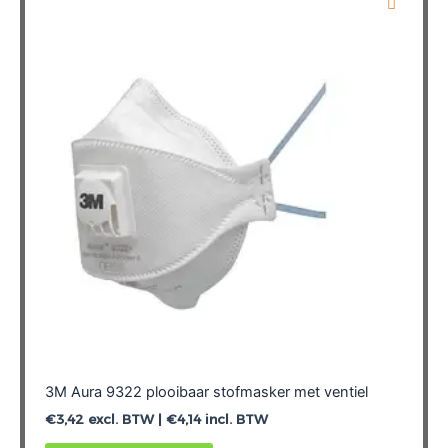
3M Aura 9322 plooibaar stofmasker met ventiel
€
3,42
excl. BTW |
€
4,14
incl. BTW