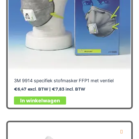
3M 9914 specifiek stofmasker FFP1 met ventiel
€
6,47
excl. BTW |
€
7,83
incl. BTW
In winkelwagen