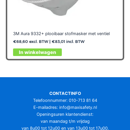
3M Aura 9332+ plooibaar stofmasker met ventiel
€
68,60
excl. BTW |
€
83,01
incl. BTW
In winkelwagen
CONTACTINFO
Telefoonnummer: 010-713 81 64
E-mailadres:
info@maxisafety.nl
Openingsuren klantendienst:
van maandag t/m vrijdag
van 8u00 tot 12u00 en van 13u00 tot 17u00.