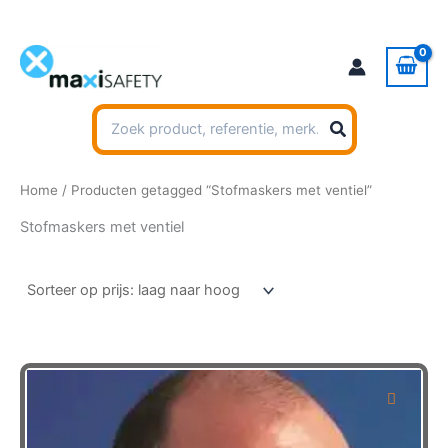
Ga
naar
de
inhoud
Zoeken
naar:
Home
/ Producten getagged “Stofmaskers met ventiel”
Stofmaskers met ventiel