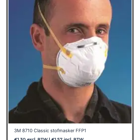
3M 8710 Classic stofmasker FFP1
€
1,30
excl. BTW |
€
1,57
incl. BTW