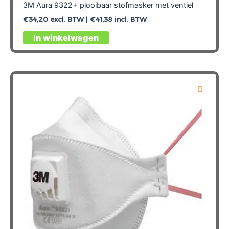
3M Aura 9322+ plooibaar stofmasker met ventiel
€
34,20
excl. BTW |
€
41,38
incl. BTW
In winkelwagen