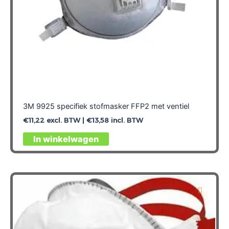
3M 9925 specifiek stofmasker FFP2 met ventiel
€
11,22
excl. BTW |
€
13,58
incl. BTW
In winkelwagen