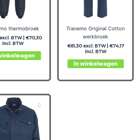
emo thermobroek
Tranemo Original Cotton
werkbroek
excl. BTW |
€
70,30
incl. BTW
€
61,30
excl. BTW |
€
74,17
incl. BTW
Dit
 winkelwagen
product
Dit
In winkelwagen
heeft
produc
meerdere
heeft
variaties.
meerd
Deze
variati
optie
Deze
kan
optie
gekozen
kan
worden
gekoz
op
worde