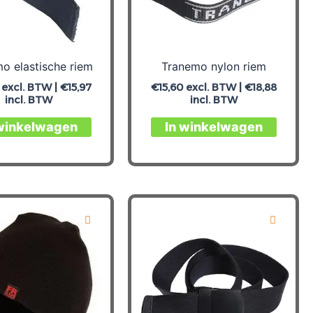
o elastische riem
Tranemo nylon riem
excl. BTW |
€
15,97
€
15,60
excl. BTW |
€
18,88
incl. BTW
incl. BTW
Dit
Dit
 winkelwagen
In winkelwagen
product
produc
heeft
heeft
meerdere
meerd
variaties.
variati
Deze
Deze
optie
optie
kan
kan
gekozen
gekoz
worden
worde
op
op