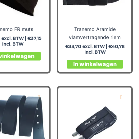
de
de
productpagina
produc
anemo FR muts
Tranemo Aramide
vlamvertragende riem
0
excl. BTW |
€
37,15
incl. BTW
€
33,70
excl. BTW |
€
40,78
incl. BTW
Dit
 winkelwagen
product
Dit
In winkelwagen
heeft
produc
meerdere
heeft
variaties.
meerd
Deze
variati
optie
Deze
kan
optie
gekozen
kan
worden
gekoz
op
worde