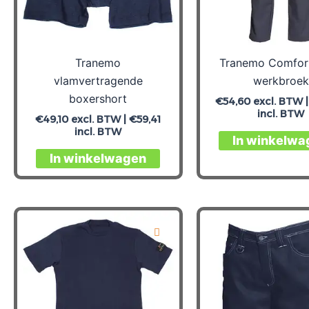
Tranemo
Tranemo Comfort
vlamvertragende
werkbroek
boxershort
€
54,60
excl. BTW 
incl. BTW
€
49,10
excl. BTW |
€
59,41
incl. BTW
In winkelwa
Dit
In winkelwagen
product
heeft
meerdere
variaties.
Deze
optie
kan
gekozen