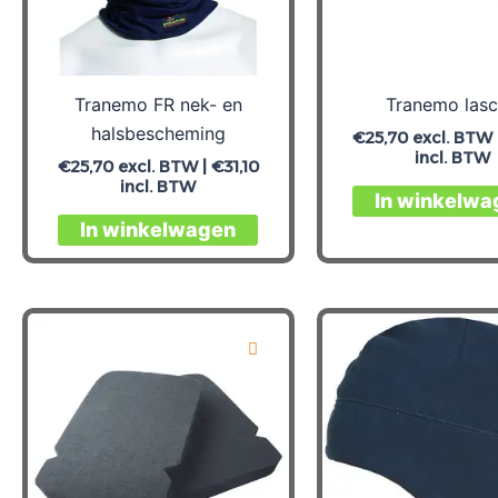
de
productpagina
Tranemo FR nek- en
Tranemo las
halsbescheming
€
25,70
excl. BTW 
incl. BTW
€
25,70
excl. BTW |
€
31,10
incl. BTW
In winkelwa
Dit
In winkelwagen
product
heeft
meerdere
variaties.
Deze
optie
kan
gekozen
worden