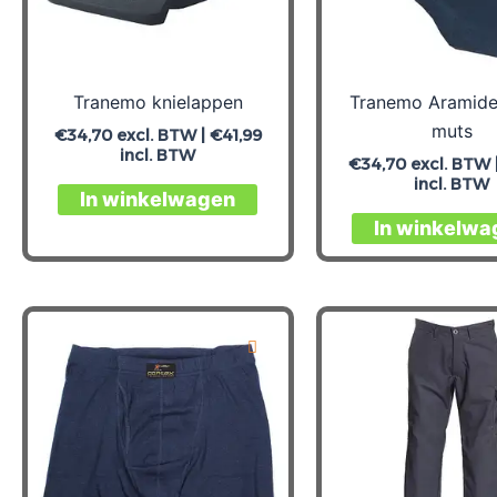
op
de
productpagina
Tranemo knielappen
Tranemo Aramide
muts
€
34,70
excl. BTW |
€
41,99
incl. BTW
€
34,70
excl. BTW 
incl. BTW
In winkelwagen
In winkelwa