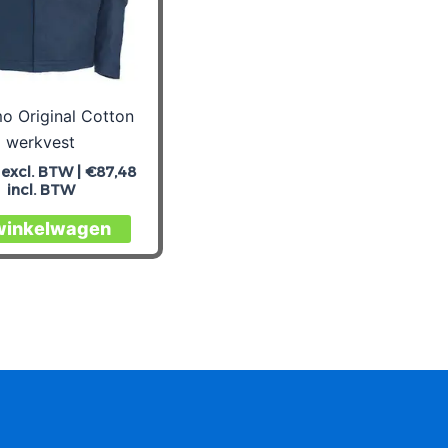
de
op
productpagina
de
produc
o Original Cotton
werkvest
excl. BTW |
€
87,48
incl. BTW
Dit
 winkelwagen
product
heeft
meerdere
variaties.
Deze
optie
kan
gekozen