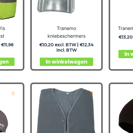
Vis
Tranemo
Tranem
est
kniebeschermers
€
13,20
|
€
11,98
€
10,20
excl. BTW |
€
12,34
incl. BTW
In
Dit
gen
In winkelwagen
product
heeft
meerdere
variaties.
Deze
optie
kan
gekozen
worden