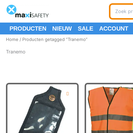
Ga
Zoeken
naar
naar:
de
inhoud
PRODUCTEN
NIEUW
SALE
ACCOUNT
Home
/ Producten getagged “Tranemo”
Tranemo