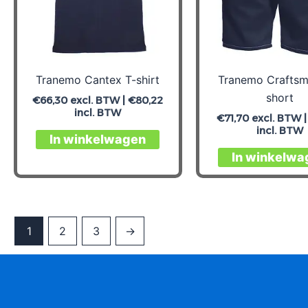
worden
op
de
productpagina
Tranemo Cantex T-shirt
Tranemo Craftsm
short
€
66,30
excl. BTW |
€
80,22
incl. BTW
€
71,70
excl. BTW 
incl. BTW
Dit
In winkelwagen
product
In winkelwa
heeft
meerdere
variaties.
Deze
1
2
3
→
optie
kan
gekozen
worden