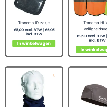
Tranemo ID zakje
Tranemo Hi-
veiligheidsv
€
5,00
excl. BTW |
€
6,05
incl. BTW
€
9,90
excl. BTW 
incl. BTW
Dit
In winkelwagen
product
In winkelwa
heeft
meerdere
variaties.
Deze
optie
kan
gekozen
worden
op