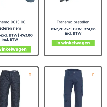
de
op
productpagina
de
produc
anemo 9013 00
Tranemo bretellen
lederen riem
€
42,20
excl. BTW |
€
51,06
incl. BTW
excl. BTW |
€
43,80
incl. BTW
In winkelwagen
 winkelwagen