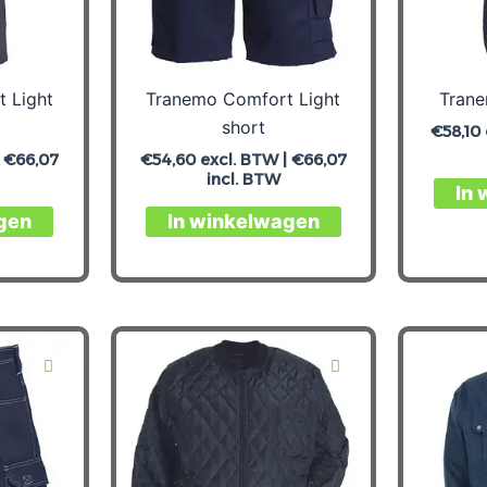
op
de
de
productpagina
productpagina
 Light
Tranemo Comfort Light
Tran
short
€
58,10
|
€
66,07
€
54,60
excl. BTW |
€
66,07
incl. BTW
In
Dit
Dit
gen
In winkelwagen
product
product
heeft
heeft
meerdere
meerdere
variaties.
variaties.
Deze
Deze
optie
optie
kan
kan
gekozen
gekozen
worden
worden