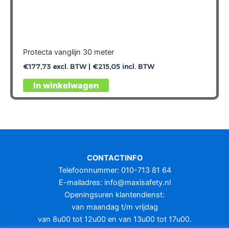
Protecta vanglijn 30 meter
€
177,73
excl. BTW |
€
215,05
incl. BTW
In winkelwagen
CONTACTINFO
Telefoonnummer: 010-713 81 64
E-mailadres:
info@maxisafety.nl
Openingsuren klantendienst:
van maandag t/m vrijdag
van 8u00 tot 12u00 en van 13u00 tot 17u00.