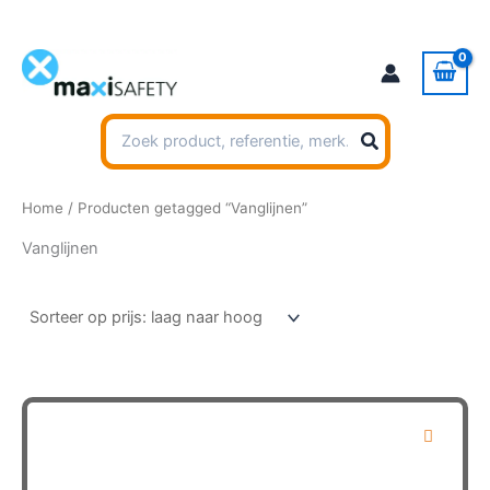
Ga
naar
de
inhoud
Zoeken
naar:
Home
/ Producten getagged “Vanglijnen”
Vanglijnen