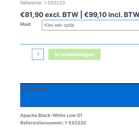
Referentie: 1-E92220
€
81,90
excl. BTW |
€
99,10
incl. BT
Maat
Apache
In winkelwagen
Black-
White
Low
O1
Beschrijving
aantal
Aanvullende informatie
Apache Black-White Low O1
Referentienummer: 1-E92220