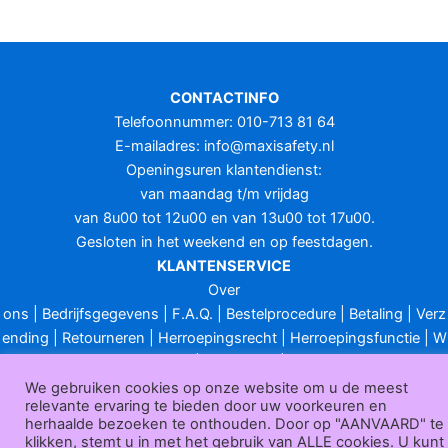
CONTACTINFO
Telefoonnummer: 010-713 81 64
E-mailadres:
info@maxisafety.nl
Openingsuren klantendienst:
van maandag t/m vrijdag
van 8u00 tot 12u00 en van 13u00 tot 17u00.
Gesloten in het weekend en op feestdagen.
KLANTENSERVICE
Over
ons
|
Bedrijfsgegevens
|
F.A.Q.
|
Bestelprocedure
|
Betaling
|
Verz
ending
|
Retourneren
|
Herroepingsrecht
|
Herroepingsfunctie
|
W
ederverkoop
|
Bedrukken
|
Contact
Algemene voorwaarden
|
Privacy policy
|
Sitemap
|
Disclaimer
We gebruiken cookies op onze website om u de meest
relevante ervaring te bieden door uw voorkeuren en
Maxisafety.nl © 2026
herhaalde bezoeken te onthouden. Door op "AANVAARD" te
klikken, stemt u in met het gebruik van ALLE cookies. U kunt