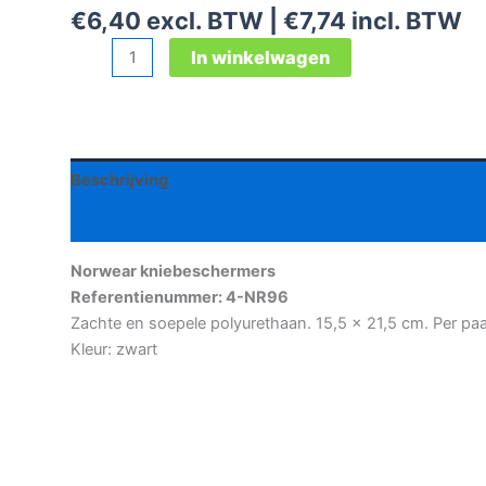
€
6,40
excl. BTW |
€
7,74
incl. BTW
Norwear
In winkelwagen
kniebeschermers
aantal
Beschrijving
Aanvullende informatie
Norwear kniebeschermers
Referentienummer: 4-NR96
Zachte en soepele polyurethaan. 15,5 x 21,5 cm. Per paa
Kleur: zwart