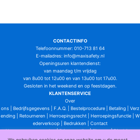
CONTACTINFO
Telefoonnummer: 010-713 81 64
E-mailadres:
info@maxisafety.nl
Openingsuren klantendienst:
van maandag t/m vrijdag
van 8u00 tot 12u00 en van 13u00 tot 17u00.
Gesloten in het weekend en op feestdagen.
KLANTENSERVICE
Over
ons
|
Bedrijfsgegevens
|
F.A.Q.
|
Bestelprocedure
|
Betaling
|
Verz
ending
|
Retourneren
|
Herroepingsrecht
|
Herroepingsfunctie
|
W
ederverkoop
|
Bedrukken
|
Contact
Algemene voorwaarden
|
Privacy policy
|
Sitemap
|
Disclaimer
Maxisafety.nl © 2026