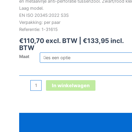
en metaalvrije anti-perforatie tussenzool. Zwart/rood kleu
Laag model.
EN ISO 20345:2022 S3S
Verpakking: per paar
Referentie: 1-31615
€
110,70
excl. BTW |
€
133,95
incl.
BTW
Maat
Redbrick
In winkelwagen
Champ
Low
S3S
veiligheidsschoen
Beschrijving
aantal
Aanvullende informatie