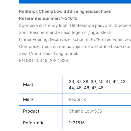
Redbrick Champ Low S3S veiligheidsschoen
Referentienummer: 1-31615
Sportieve en trendy look. Uitstekende pasvorm. Soepele
zool. Beschermende neus tegen slijtage. Mesh
binnenvoering. Microvezel schacht. PU/ProTec Foam zoo
Composiet neus en metaalvrije anti-perforatie tussenzoo
Zwart/rood kleur. Laag model.
EN ISO 20345:2022 S3S
36
,
37
,
38
,
39
,
40
,
41
,
42
,
43
,
Maat
44
,
45
,
46
,
47
,
48
Merk
Redbrick
Product
Champ Low S3S
Referentie
1-31615