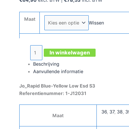
Maat
Wissen
Jo_Rapid
In winkelwagen
Blue-
Yellow
Beschrijving
Low
Aanvullende informatie
Esd
Jo_Rapid Blue-Yellow Low Esd S3
S3
Referentienummer: 1-J12031
aantal
36
,
37
,
38
,
3
Maat