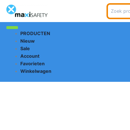
Ga
Zoeken
naar
naar:
de
inhoud
PRODUCTEN
Nieuw
Sale
Account
Favorieten
Winkelwagen