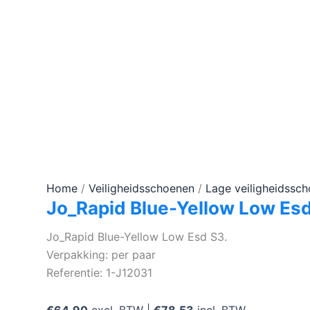
Home
/
Veiligheidsschoenen
/
Lage veiligheidssc
Jo_Rapid Blue-Yellow Low Es
Jo_Rapid Blue-Yellow Low Esd S3.
Verpakking: per paar
Referentie: 1-J12031
€
64,90
excl. BTW |
€
78,53
incl. BTW