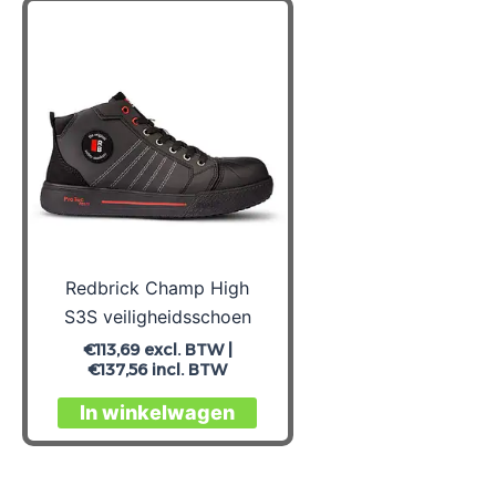
variaties.
Deze
optie
kan
gekozen
worden
op
de
productpagina
Redbrick Champ High
S3S veiligheidsschoen
€
113,69
excl. BTW |
€
137,56
incl. BTW
Dit
In winkelwagen
product
heeft
meerdere