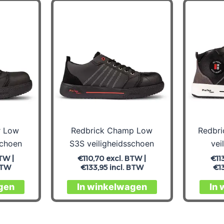
r Low
Redbrick Champ Low
Redbri
schoen
S3S veiligheidsschoen
vei
TW |
€
110,70
excl. BTW |
€
11
BTW
€
133,95
incl. BTW
€
1
Dit
Dit
gen
In winkelwagen
In
product
product
heeft
heeft
meerdere
meerdere