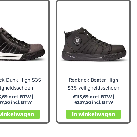
ck Dunk High S3S
Redbrick Beater High
ligheidsschoen
S3S veiligheidsschoen
3,69
excl. BTW |
€
113,69
excl. BTW |
37,56
incl. BTW
€
137,56
incl. BTW
Dit
Dit
 winkelwagen
In winkelwagen
product
produc
heeft
heeft
meerdere
meerd