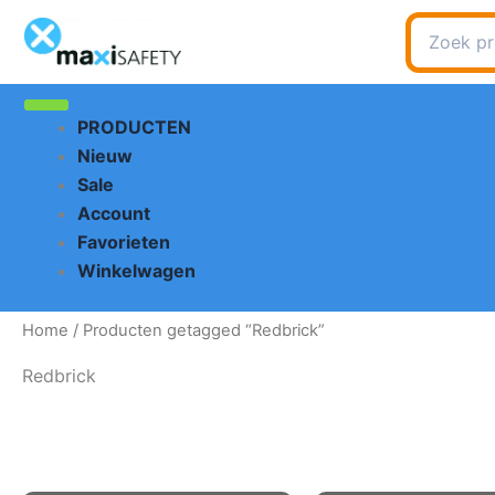
Ga
Zoeken
naar
naar:
de
inhoud
PRODUCTEN
Nieuw
Sale
Account
Favorieten
Winkelwagen
Home
/ Producten getagged “Redbrick”
Redbrick