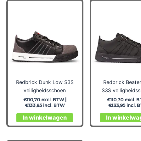
Redbrick Dunk Low S3S
Redbrick Beate
veiligheidsschoen
S3S veiligheids
€
110,70
excl. BTW |
€
110,70
excl. B
€
133,95
incl. BTW
€
133,95
incl. 
Dit
In winkelwagen
In winkelwa
product
heeft
meerdere