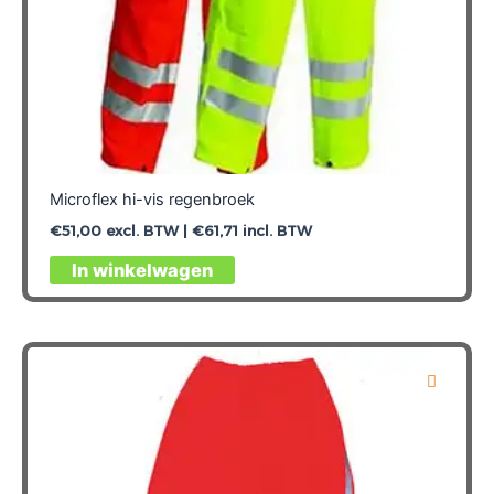
Microflex hi-vis regenbroek
€
51,00
excl. BTW |
€
61,71
incl. BTW
Dit
In winkelwagen
product
heeft
meerdere
variaties.
Deze
optie
kan
gekozen