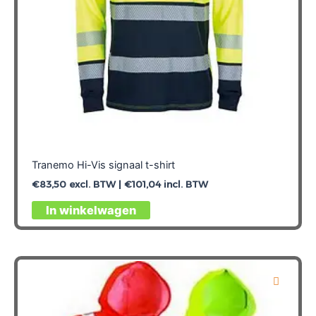
productpagina
Tranemo Hi-Vis signaal t-shirt
€
83,50
excl. BTW |
€
101,04
incl. BTW
Dit
In winkelwagen
product
heeft
meerdere
variaties.
Deze
optie