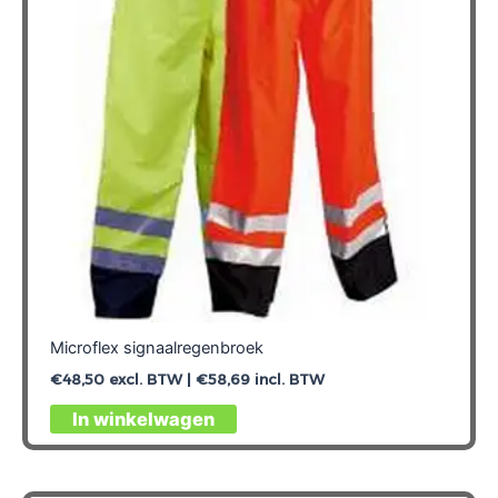
gekozen
worden
op
de
productpagina
Microflex signaalregenbroek
€
48,50
excl. BTW |
€
58,69
incl. BTW
Dit
In winkelwagen
product
heeft
meerdere