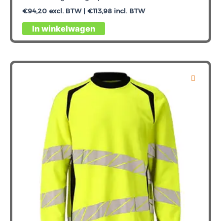
€
94,20
excl. BTW |
€
113,98
incl. BTW
Dit
In winkelwagen
product
heeft
meerdere
variaties.
Deze
optie
kan
gekozen
worden
op
de
productpagina