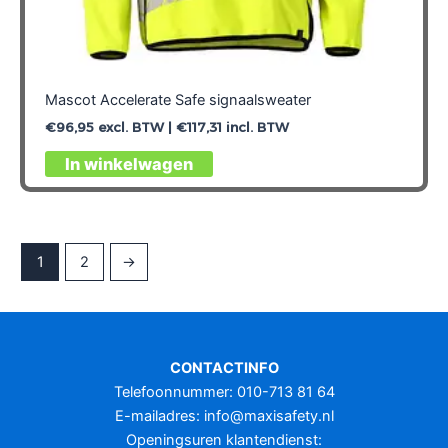
Mascot Accelerate Safe signaalsweater
€
96,95
excl. BTW |
€
117,31
incl. BTW
Dit
In winkelwagen
product
heeft
meerdere
variaties.
1
2
→
Deze
optie
kan
gekozen
CONTACTINFO
worden
Telefoonnummer: 010-713 81 64
op
E-mailadres:
info@maxisafety.nl
de
Openingsuren klantendienst:
productpagina