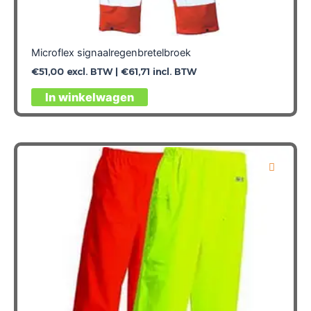
Microflex signaalregenbretelbroek
€
51,00
excl. BTW |
€
61,71
incl. BTW
Dit
In winkelwagen
product
heeft
meerdere
variaties.
Deze
optie
kan
gekozen
worden
op
de
productpagina