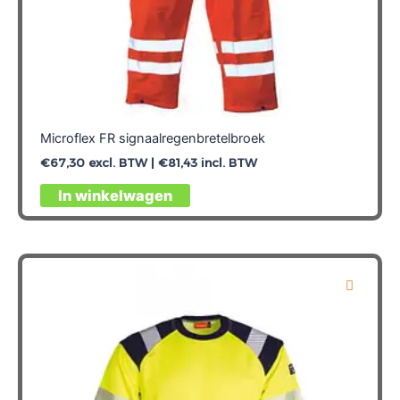
Microflex FR signaalregenbretelbroek
€
67,30
excl. BTW |
€
81,43
incl. BTW
Dit
In winkelwagen
product
heeft
meerdere
variaties.
Deze
optie
kan
gekozen
worden