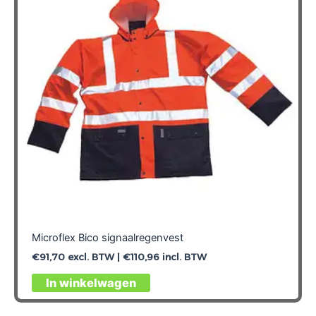
kan
gekozen
worden
op
de
productpagina
Microflex Bico signaalregenvest
€
91,70
excl. BTW |
€
110,96
incl. BTW
Dit
In winkelwagen
product
heeft