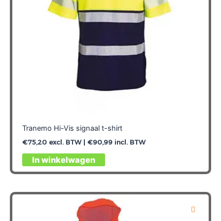
op
de
productpagina
Tranemo Hi-Vis signaal t-shirt
€
75,20
excl. BTW |
€
90,99
incl. BTW
Dit
In winkelwagen
product
heeft
meerdere
variaties.
Deze