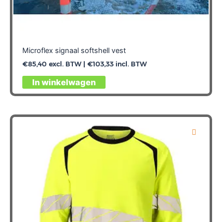
Microflex signaal softshell vest
€
85,40
excl. BTW |
€
103,33
incl. BTW
Dit
In winkelwagen
product
heeft
meerdere
variaties.
Deze
optie
kan
gekozen
worden
op
de
productpagina