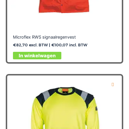
Microflex RWS signaalregenvest
€
82,70
excl. BTW |
€
100,07
incl. BTW
Dit
In winkelwagen
product
heeft
meerdere
variaties.
Deze
optie
kan
gekozen
worden
op
de