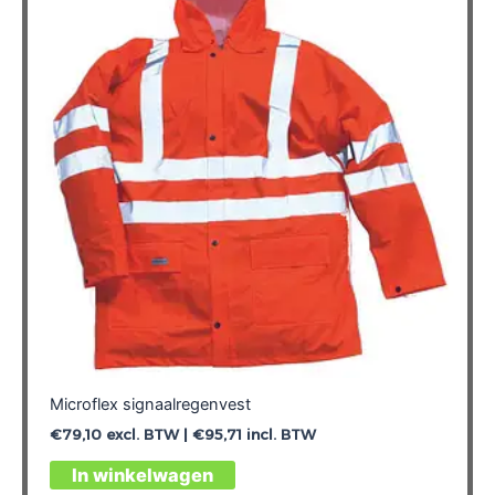
optie
kan
gekozen
worden
op
de
productpagina
Microflex signaalregenvest
€
79,10
excl. BTW |
€
95,71
incl. BTW
Dit
In winkelwagen
product