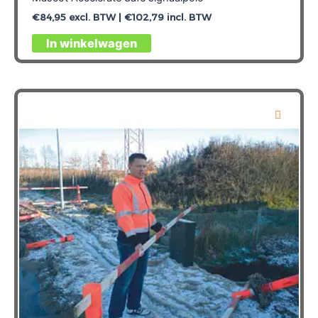
€
84,95
excl. BTW |
€
102,79
incl. BTW
Dit
In winkelwagen
product
heeft
meerdere
variaties.
Deze
optie
kan
gekozen
worden
op
de
productpagina