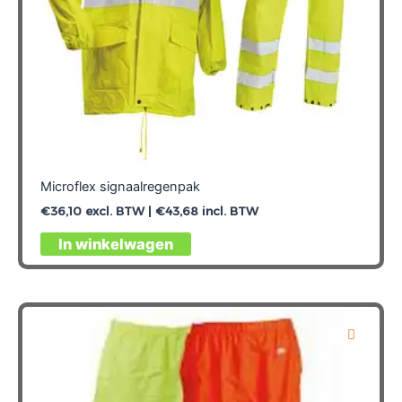
Microflex signaalregenpak
€
36,10
excl. BTW |
€
43,68
incl. BTW
Dit
In winkelwagen
product
heeft
meerdere
variaties.
Deze
optie
kan