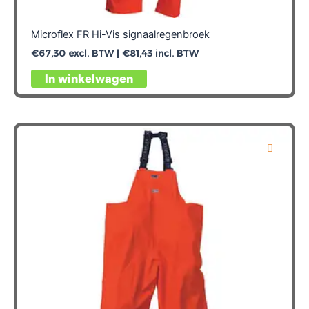
Microflex FR Hi-Vis signaalregenbroek
€
67,30
excl. BTW |
€
81,43
incl. BTW
Dit
In winkelwagen
product
heeft
meerdere
variaties.
Deze
optie
kan
gekozen
worden
op
de
productpagina