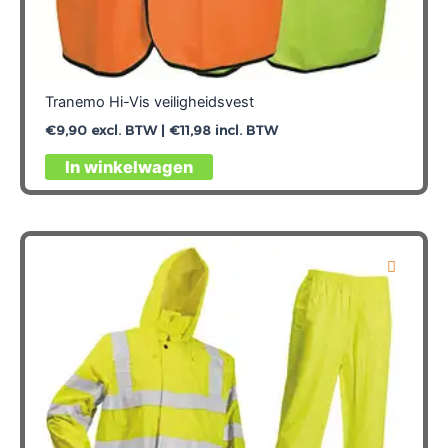
Tranemo Hi-Vis veiligheidsvest
€
9,90
excl. BTW |
€
11,98
incl. BTW
Dit
In winkelwagen
product
heeft
meerdere
variaties.
Deze
optie
kan
gekozen
worden
op
de
productpagina