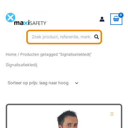
Ga
naar
de
inhoud
Zoeken
naar:
Home
/ Producten getagged “Signalisatiekledij”
Signalisatiekledij