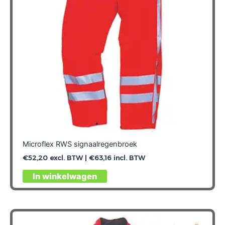
worden
op
de
productpagina
Microflex RWS signaalregenbroek
€
52,20
excl. BTW |
€
63,16
incl. BTW
Dit
In winkelwagen
product
heeft
meerdere
variaties.