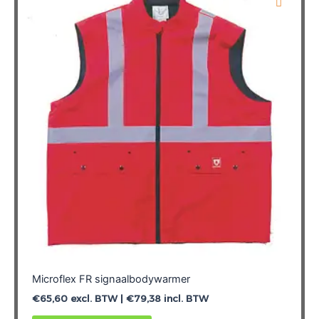
Deze
optie
kan
gekozen
worden
op
de
productpagina
Microflex FR signaalbodywarmer
€
65,60
excl. BTW |
€
79,38
incl. BTW
Dit