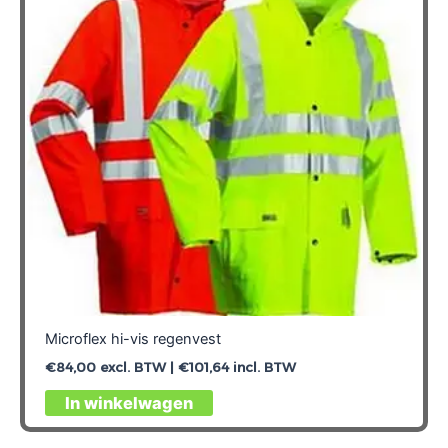
kan
gekozen
worden
op
de
productpagina
Microflex hi-vis regenvest
€
84,00
excl. BTW |
€
101,64
incl. BTW
Dit
In winkelwagen
product
heeft