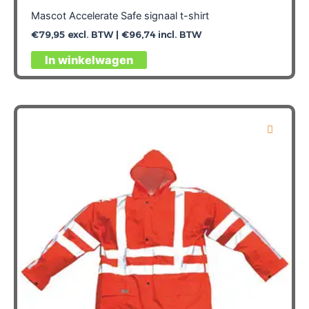
Mascot Accelerate Safe signaal t-shirt
€
79,95
excl. BTW |
€
96,74
incl. BTW
Dit
In winkelwagen
product
heeft
meerdere
variaties.
Deze
optie
kan
gekozen
worden
op
de
productpagina