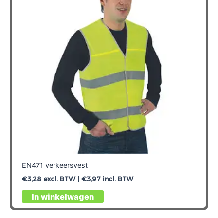
EN471 verkeersvest
€
3,28
excl. BTW |
€
3,97
incl. BTW
Dit
In winkelwagen
product
heeft