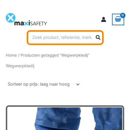
Ga
naar
de
inhoud
Zoeken
naar:
Home
/ Producten getagged “Wegwerpkledij”
Wegwerpkledij