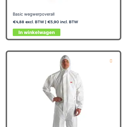
Basic wegwerpoverall
€
4,88
excl. BTW |
€
5,90
incl. BTW
Dit
In winkelwagen
product
heeft
meerdere
variaties.
Deze
optie
kan
gekozen
worden
op
de
productpagina