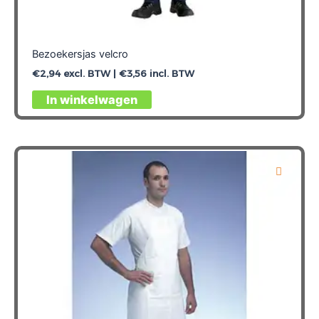
Bezoekersjas velcro
€
2,94
excl. BTW |
€
3,56
incl. BTW
Dit
In winkelwagen
product
heeft
meerdere
variaties.
Deze
optie
kan
gekozen
worden
op
de
productpagina