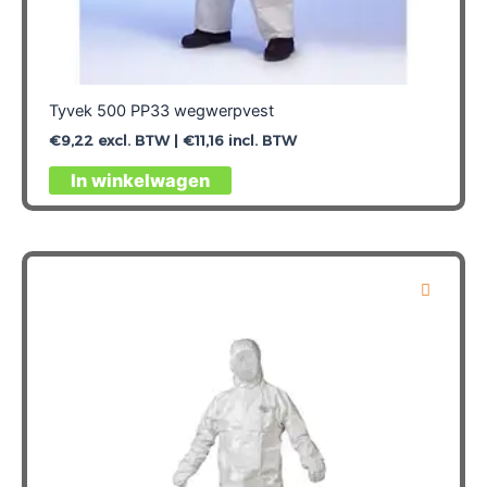
Tyvek 500 PP33 wegwerpvest
€
9,22
excl. BTW |
€
11,16
incl. BTW
Dit
In winkelwagen
product
heeft
meerdere
variaties.
Deze
optie
kan
gekozen
worden
op
de
productpagina