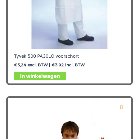
Tyvek 500 PA30LO voorschort
€
3,24
excl. BTW |
€
3,92
incl. BTW
Dit
In winkelwagen
product
heeft
meerdere
variaties.
Deze
optie
kan
gekozen