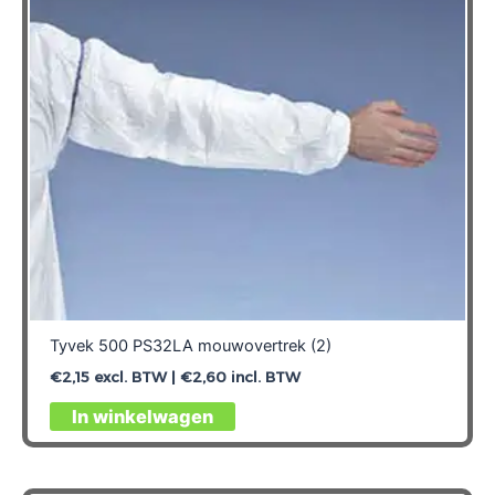
gekozen
worden
op
de
productpagina
Tyvek 500 PS32LA mouwovertrek (2)
€
2,15
excl. BTW |
€
2,60
incl. BTW
Dit
In winkelwagen
product
heeft
meerdere