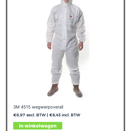
optie
kan
gekozen
worden
op
de
productpagina
3M 4515 wegwerpoverall
€
6,97
excl. BTW |
€
8,43
incl. BTW
Dit
In winkelwagen
product