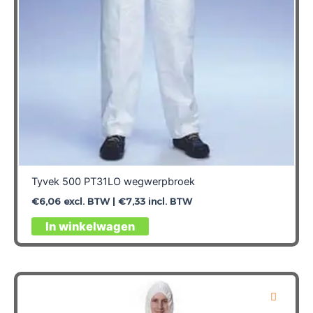
op
de
productpagina
Tyvek 500 PT31LO wegwerpbroek
€
6,06
excl. BTW |
€
7,33
incl. BTW
Dit
In winkelwagen
product
heeft
meerdere
variaties.
Deze