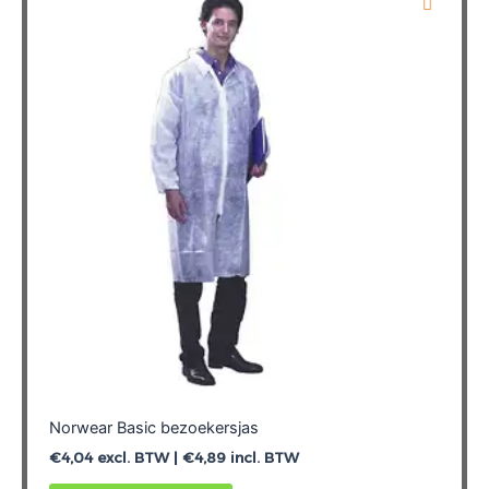
Deze
optie
kan
gekozen
worden
op
de
productpagina
Norwear Basic bezoekersjas
€
4,04
excl. BTW |
€
4,89
incl. BTW
Dit