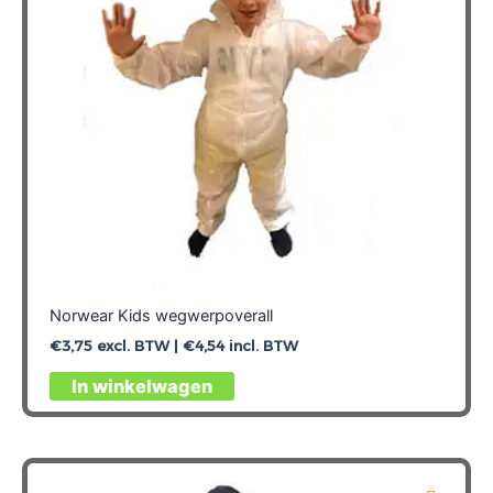
worden
op
de
productpagina
Norwear Kids wegwerpoverall
€
3,75
excl. BTW |
€
4,54
incl. BTW
Dit
In winkelwagen
product
heeft
meerdere
variaties.