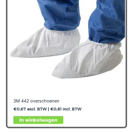
3M 442 overschoenen
€
0,67
excl. BTW |
€
0,81
incl. BTW
Dit
In winkelwagen
product
heeft