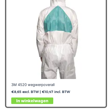
kan
gekozen
worden
op
de
productpagina
3M 4520 wegwerpoverall
€
8,65
excl. BTW |
€
10,47
incl. BTW
Dit
In winkelwagen
product
heeft