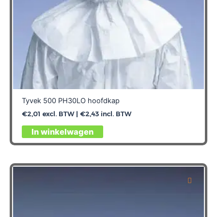
Tyvek 500 PH30LO hoofdkap
€
2,01
excl. BTW |
€
2,43
incl. BTW
Dit
In winkelwagen
product
heeft
meerdere
variaties.
Deze
optie
kan