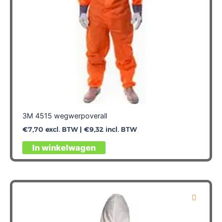
productpagina
3M 4515 wegwerpoverall
€
7,70
excl. BTW |
€
9,32
incl. BTW
Dit
In winkelwagen
product
heeft
meerdere
variaties.
Deze
optie