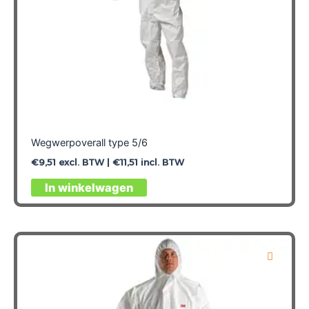
Wegwerpoverall type 5/6
€
9,51
excl. BTW |
€
11,51
incl. BTW
Dit
In winkelwagen
product
heeft
meerdere
variaties.
Deze
optie
kan