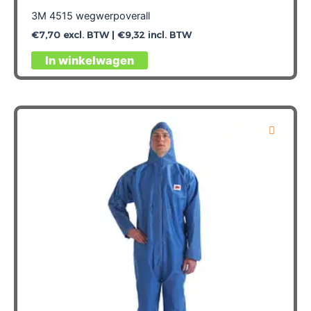
3M 4515 wegwerpoverall
€
7,70
excl. BTW |
€
9,32
incl. BTW
Dit
In winkelwagen
product
heeft
meerdere
variaties.
Deze
optie
kan
gekozen
worden
op
de
productpagina