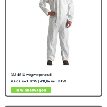
gekozen
worden
op
de
productpagina
3M 4510 wegwerpoverall
€
9,62
excl. BTW |
€
11,64
incl. BTW
Dit
In winkelwagen
product
heeft
meerdere