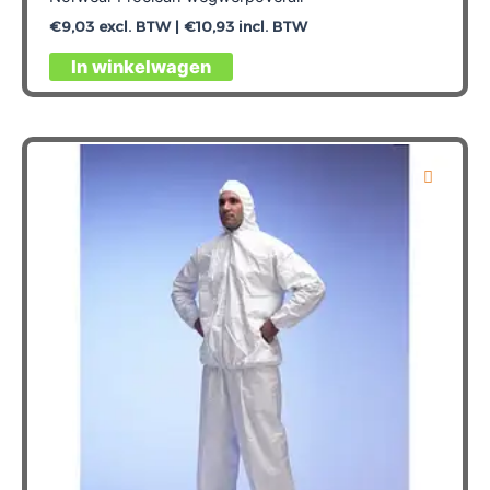
€
9,03
excl. BTW |
€
10,93
incl. BTW
Dit
In winkelwagen
product
heeft
meerdere
variaties.
Deze
optie
kan
gekozen
worden
op
de
productpagina