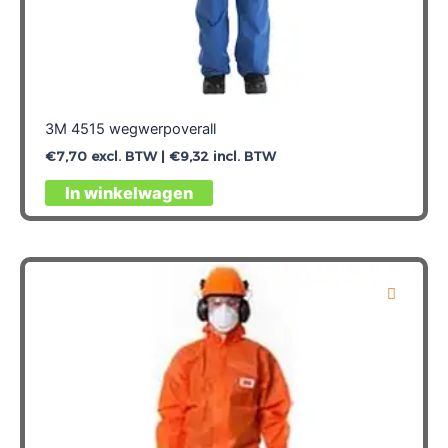
3M 4515 wegwerpoverall
€
7,70
excl. BTW |
€
9,32
incl. BTW
Dit
In winkelwagen
product
heeft
meerdere
variaties.
Deze
optie
kan
gekozen
worden
op
de