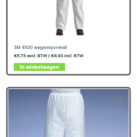
3M 4500 wegwerpoverall
€
5,73
excl. BTW |
€
6,93
incl. BTW
Dit
In winkelwagen
product
heeft
meerdere
variaties.
Deze
optie
kan
gekozen
worden