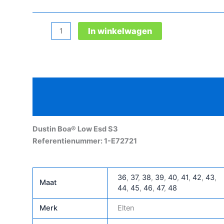
Dustin
In winkelwagen
Boa®
Low
Esd
S3
Beschrijving
aantal
Aanvullende informatie
Dustin Boa® Low Esd S3
Referentienummer: 1-E72721
36
,
37
,
38
,
39
,
40
,
41
,
42
,
43
,
Maat
44
,
45
,
46
,
47
,
48
Merk
Elten