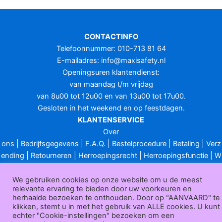
CONTACTINFO
Telefoonnummer: 010-713 81 64
E-mailadres:
info@maxisafety.nl
Openingsuren klantendienst:
van maandag t/m vrijdag
van 8u00 tot 12u00 en van 13u00 tot 17u00.
Gesloten in het weekend en op feestdagen.
KLANTENSERVICE
Over
ons
|
Bedrijfsgegevens
|
F.A.Q.
|
Bestelprocedure
|
Betaling
|
Verz
ending
|
Retourneren
|
Herroepingsrecht
|
Herroepingsfunctie
|
W
ederverkoop
|
Bedrukken
|
Contact
Algemene voorwaarden
|
Privacy policy
|
Sitemap
|
Disclaimer
We gebruiken cookies op onze website om u de meest
relevante ervaring te bieden door uw voorkeuren en
Maxisafety.nl © 2026
herhaalde bezoeken te onthouden. Door op "AANVAARD" te
klikken, stemt u in met het gebruik van ALLE cookies. U kunt
echter "Cookie-instellingen" bezoeken om een