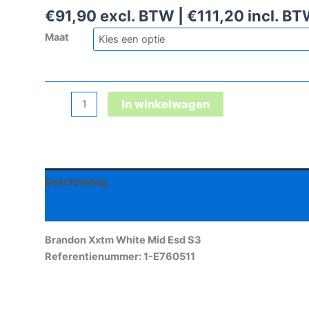
€
91,90
excl. BTW |
€
111,20
incl. B
Maat
Brandon
In winkelwagen
Xxtm
White
Mid
Esd
Beschrijving
S3
aantal
Aanvullende informatie
Brandon Xxtm White Mid Esd S3
Referentienummer: 1-E760511