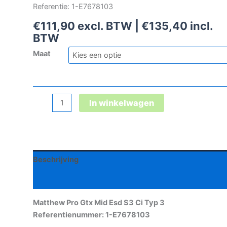
Referentie: 1-E7678103
€
111,90
excl. BTW |
€
135,40
incl.
BTW
Maat
Matthew
In winkelwagen
Pro
Gtx
Mid
Esd
Beschrijving
S3
Ci
Aanvullende informatie
Typ
3
Matthew Pro Gtx Mid Esd S3 Ci Typ 3
aantal
Referentienummer: 1-E7678103