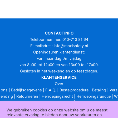
CONTACTINFO
Telefoonnummer: 010-713 81 64
E-mailadres:
info@maxisafety.nl
Openingsuren klantendienst:
van maandag t/m vrijdag
van 8u00 tot 12u00 en van 13u00 tot 17u00.
Gesloten in het weekend en op feestdagen.
KLANTENSERVICE
Over
ons
|
Bedrijfsgegevens
|
F.A.Q.
|
Bestelprocedure
|
Betaling
|
Verz
ending
|
Retourneren
|
Herroepingsrecht
|
Herroepingsfunctie
|
W
ederverkoop
|
Bedrukken
|
Contact
Algemene voorwaarden
|
Privacy policy
|
Sitemap
|
Disclaimer
We gebruiken cookies op onze website om u de meest
relevante ervaring te bieden door uw voorkeuren en
Maxisafety.nl © 2026