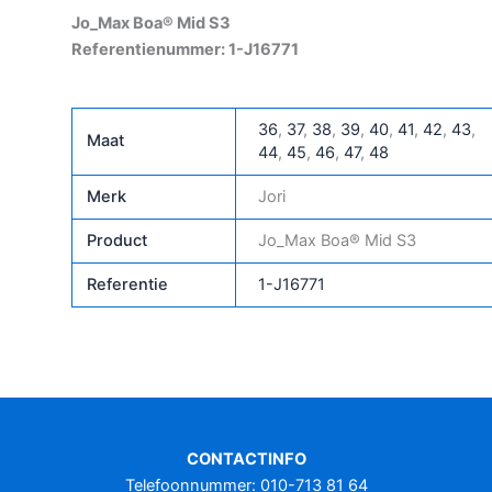
Jo_Max Boa® Mid S3
Referentienummer: 1-J16771
36
,
37
,
38
,
39
,
40
,
41
,
42
,
43
,
Maat
44
,
45
,
46
,
47
,
48
Merk
Jori
Product
Jo_Max Boa® Mid S3
Referentie
1-J16771
CONTACTINFO
Telefoonnummer: 010-713 81 64