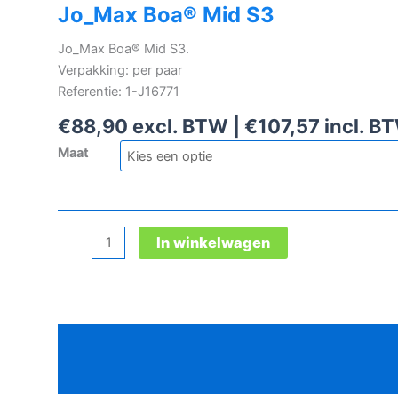
Jo_Max Boa® Mid S3
Jo_Max Boa® Mid S3.
Verpakking: per paar
Referentie: 1-J16771
€
88,90
excl. BTW |
€
107,57
incl. B
Maat
Jo_Max
In winkelwagen
Boa®
Mid
S3
aantal
Beschrijving
Aanvullende informatie