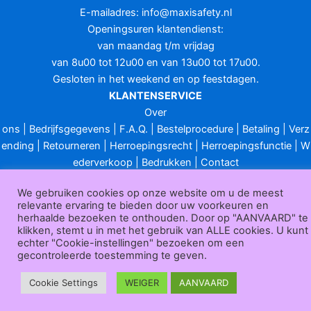
E-mailadres:
info@maxisafety.nl
Openingsuren klantendienst:
van maandag t/m vrijdag
van 8u00 tot 12u00 en van 13u00 tot 17u00.
Gesloten in het weekend en op feestdagen.
KLANTENSERVICE
Over
ons
|
Bedrijfsgegevens
|
F.A.Q.
|
Bestelprocedure
|
Betaling
|
Verz
ending
|
Retourneren
|
Herroepingsrecht
|
Herroepingsfunctie
|
W
ederverkoop
|
Bedrukken
|
Contact
Algemene voorwaarden
|
Privacy policy
|
Sitemap
|
Disclaimer
We gebruiken cookies op onze website om u de meest
Maxisafety.nl © 2026
relevante ervaring te bieden door uw voorkeuren en
herhaalde bezoeken te onthouden. Door op "AANVAARD" te
klikken, stemt u in met het gebruik van ALLE cookies. U kunt
echter "Cookie-instellingen" bezoeken om een
gecontroleerde toestemming te geven.
Cookie Settings
WEIGER
AANVAARD