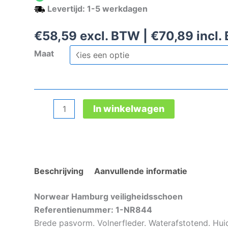
Levertijd: 1-5 werkdagen
€
58,59
excl. BTW |
€
70,89
incl.
Maat
Norwear
In winkelwagen
Hamburg
veiligheidsschoen
aantal
Beschrijving
Aanvullende informatie
Norwear Hamburg veiligheidsschoen
Referentienummer: 1-NR844
Brede pasvorm. Volnerfleder. Waterafstotend. Hui