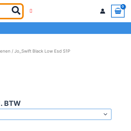
oenen
/ Jo_Swift Black Low Esd S1P
l. BTW