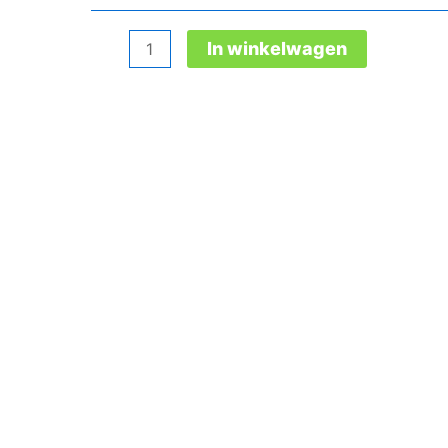
Jo_Swift
In winkelwagen
Black
Low
Esd
S1P
aantal