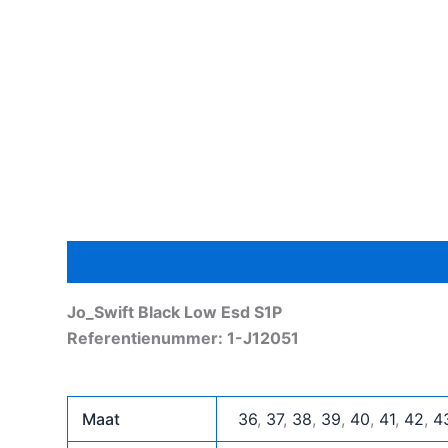
Beschrijving
Aanvullende informatie
Jo_Swift Black Low Esd S1P
Referentienummer: 1-J12051
Maat
36
,
37
,
38
,
39
,
40
,
41
,
42
,
4