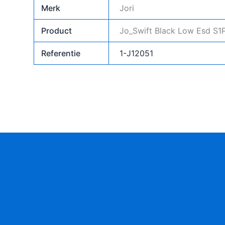
Merk
Jori
Product
Jo_Swift Black Low Esd S1
Referentie
1-J12051