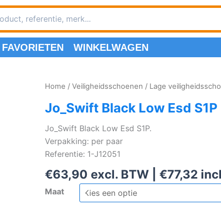
FAVORIETEN
WINKELWAGEN
Home
/
Veiligheidsschoenen
/
Lage veiligheidssch
Jo_Swift Black Low Esd S1P
Jo_Swift Black Low Esd S1P.
Verpakking: per paar
Referentie: 1-J12051
€
63,90
excl. BTW |
€
77,32
inc
Maat