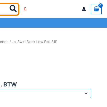
oenen
/ Jo_Swift Black Low Esd S1P
l. BTW