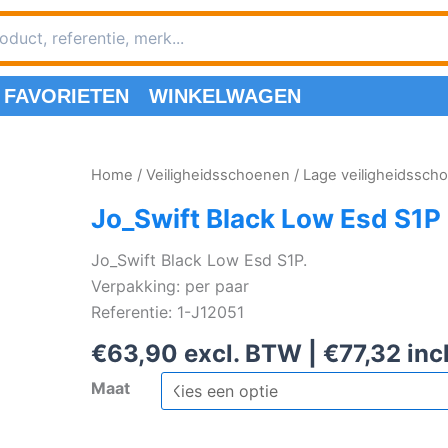
FAVORIETEN
WINKELWAGEN
Home
/
Veiligheidsschoenen
/
Lage veiligheidssch
Jo_Swift Black Low Esd S1P
Jo_Swift Black Low Esd S1P.
Verpakking: per paar
Referentie: 1-J12051
€
63,90
excl. BTW |
€
77,32
inc
Maat