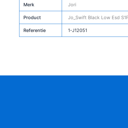
Merk
Jori
Product
Jo_Swift Black Low Esd S1
Referentie
1-J12051