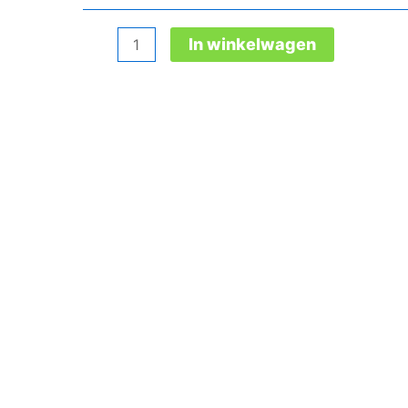
Jo_Swift
In winkelwagen
Black
Low
Esd
S1P
aantal