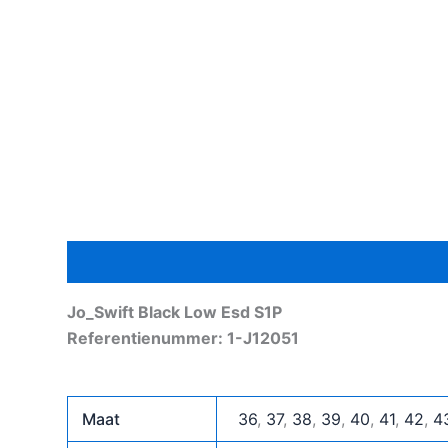
Beschrijving
Aanvullende informatie
Jo_Swift Black Low Esd S1P
Referentienummer: 1-J12051
Maat
36
,
37
,
38
,
39
,
40
,
41
,
42
,
4