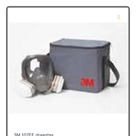
3M 107FF draagtas