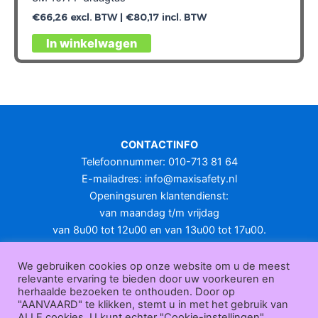
€
66,26
excl. BTW |
€
80,17
incl. BTW
In winkelwagen
CONTACTINFO
Telefoonnummer: 010-713 81 64
E-mailadres:
info@maxisafety.nl
Openingsuren klantendienst:
van maandag t/m vrijdag
van 8u00 tot 12u00 en van 13u00 tot 17u00.
Gesloten in het weekend en op feestdagen.
KLANTENSERVICE
We gebruiken cookies op onze website om u de meest
relevante ervaring te bieden door uw voorkeuren en
Over
herhaalde bezoeken te onthouden. Door op
ons
|
Bedrijfsgegevens
|
F.A.Q.
|
Bestelprocedure
|
Betaling
|
Verz
"AANVAARD" te klikken, stemt u in met het gebruik van
ending
|
Retourneren
|
Herroepingsrecht
|
Herroepingsfunctie
|
W
ALLE cookies. U kunt echter "Cookie-instellingen"