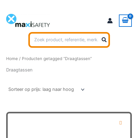
Ga
naar
de
inhoud
Zoeken
naar:
Home
/ Producten getagged “Draagtassen”
Draagtassen